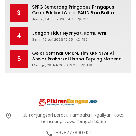
SPPG Semarang Pringapus Pringapus
3
Gelar Edukasi Gizi di PAUD Bina Balita
Peringati Hari Anak Nasional 2026
Jumat, 24 Juli 2026 14:12
217
Jangan Tidur Nyenyak, Kamu WNI
4
Senin, 13 Juli 2026 10:05
193
Gelar Seminar UMKM, Tim KKN STAI Al-
5
Anwar Prakarsai Usaha Tepung Maizena
di Logung
Minggu, 26 Juli 2026 13:00
176
Jl. Tanjungsari Barat I, Tambakaji, Ngaliyan, Kota
Semarang, Jawa Tengah 50185
+6287778907101