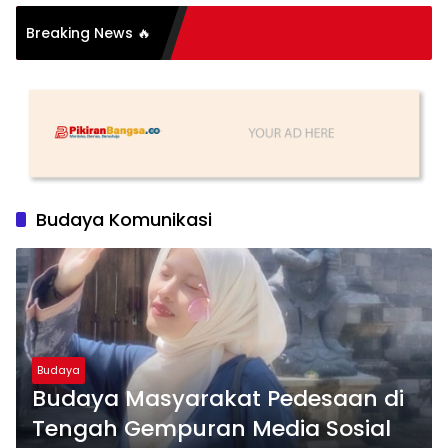
Breaking News 🔥
ih
Budaya Komunikasi
Budaya
Budaya Masyarakat Pedesaan di
Tengah Gempuran Media Sosial