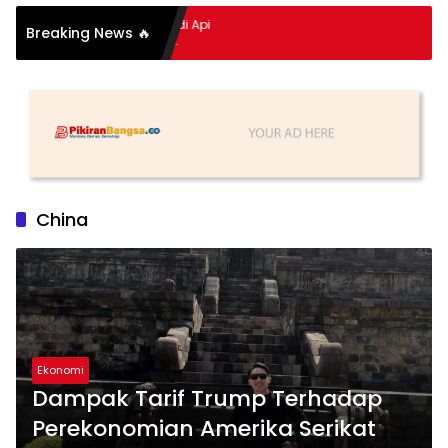
pitan Hidup Meledak Jadi Api
Breaking News 🔥
 Balik Tragedi Menteng-
Hingga Maling Ayam di Bali
China
Ekonomi
Dampak Tarif Trump Terhadap
Perekonomian Amerika Serikat