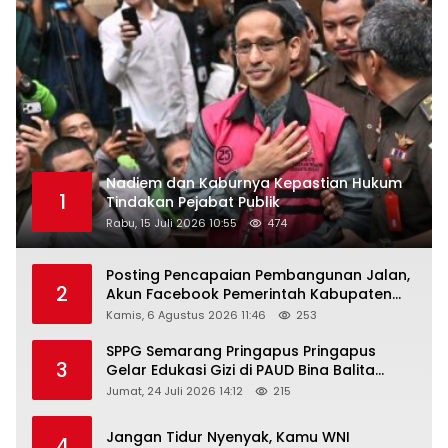
Nadiem dan Kaburnya Kepastian Hukum
1
Tindakan Pejabat Publik
Rabu, 15 Juli 2026 10:55
474
Posting Pencapaian Pembangunan Jalan,
2
Akun Facebook Pemerintah Kabupaten
Rembang “Dirujak” Warganet
Kamis, 6 Agustus 2026 11:46
253
SPPG Semarang Pringapus Pringapus
3
Gelar Edukasi Gizi di PAUD Bina Balita
Peringati Hari Anak Nasional 2026
Jumat, 24 Juli 2026 14:12
215
Jangan Tidur Nyenyak, Kamu WNI
4