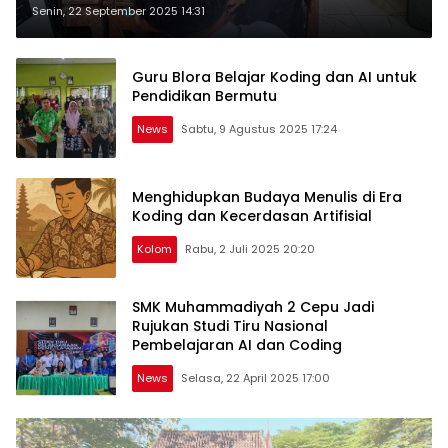
Showcase Game Buatan Siswa
Senin, 22 September 2025 14:31
Guru Blora Belajar Koding dan AI untuk
Pendidikan Bermutu
News
Sabtu, 9 Agustus 2025 17:24
Menghidupkan Budaya Menulis di Era
Koding dan Kecerdasan Artifisial
Kolom
Rabu, 2 Juli 2025 20:20
SMK Muhammadiyah 2 Cepu Jadi
Rujukan Studi Tiru Nasional
Pembelajaran AI dan Coding
News
Selasa, 22 April 2025 17:00