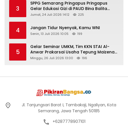
SPPG Semarang Pringapus Pringapus
3
Gelar Edukasi Gizi di PAUD Bina Balita
Peringati Hari Anak Nasional 2026
Jumat, 24 Juli 2026 14:12
225
Jangan Tidur Nyenyak, Kamu WNI
4
Senin, 13 Juli 2026 10:05
199
Gelar Seminar UMKM, Tim KKN STAI Al-
5
Anwar Prakarsai Usaha Tepung Maizena
di Logung
Minggu, 26 Juli 2026 13:00
196
Jl. Tanjungsari Barat I, Tambakaji, Ngaliyan, Kota
Semarang, Jawa Tengah 50185
+6287778907101