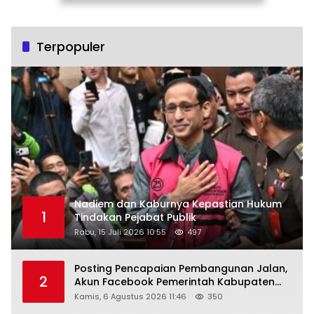
Terpopuler
Nadiem dan Kaburnya Kepastian Hukum
1
Tindakan Pejabat Publik
Rabu, 15 Juli 2026 10:55
497
Posting Pencapaian Pembangunan Jalan,
2
Akun Facebook Pemerintah Kabupaten
Rembang “Dirujak” Warganet
Kamis, 6 Agustus 2026 11:46
350