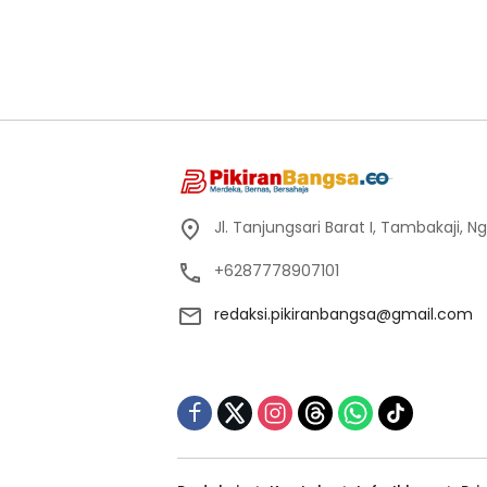
Jl. Tanjungsari Barat I, Tambakaji,
+6287778907101
redaksi.pikiranbangsa@gmail.com