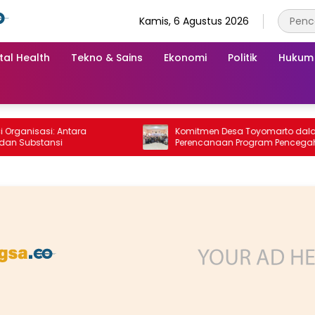
Kamis, 6 Agustus 2026
tal Health
Tekno & Sains
Ekonomi
Politik
Hukum
isasi: Antara
Komitmen Desa Toyomarto dalam
bstansi
Perencanaan Program Pencegahan
Stunting melalui ‎Rembuk Stunting Desa