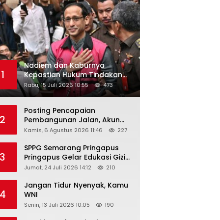
Nadiem dan Kaburnya
1
Kepastian Hukum Tindakan
Pejabat Publik
Rabu, 15 Juli 2026 10:55
473
Posting Pencapaian
2
Pembangunan Jalan, Akun
Facebook Pemerintah
Kamis, 6 Agustus 2026 11:46
227
Kabupaten Rembang
“Dirujak” Warganet
SPPG Semarang Pringapus
3
Pringapus Gelar Edukasi Gizi
di PAUD Bina Balita Peringati
Jumat, 24 Juli 2026 14:12
210
Hari Anak Nasional 2026
Jangan Tidur Nyenyak, Kamu
4
WNI
Senin, 13 Juli 2026 10:05
190