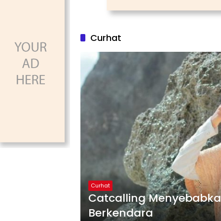
Curhat
Curhat
Catcalling Menyebabk
Berkendara