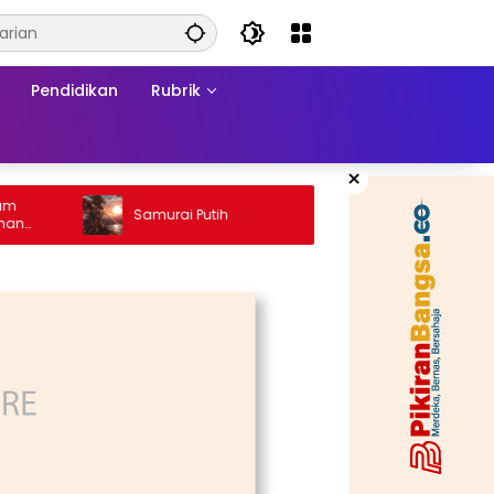
Pendidikan
Rubrik
×
Ketika H
Samurai Putih
Konflik:
Matrama