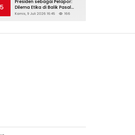
Presiden sebagai Pelapor:
5
Dilema Etika di Balik Pasal
218–220 KUHP
Kamis, 9 Juli 2026 16:45
166