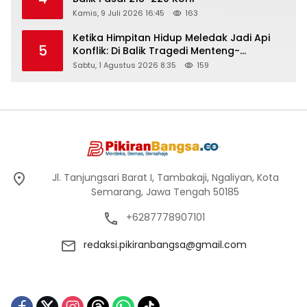
Kamis, 9 Juli 2026 16:45
163
Ketika Himpitan Hidup Meledak Jadi Api
5
Konflik: Di Balik Tragedi Menteng-
Matraman Hingga Maling Ayam di Bali
Sabtu, 1 Agustus 2026 8:35
159
Jl. Tanjungsari Barat I, Tambakaji, Ngaliyan, Kota
Semarang, Jawa Tengah 50185
+6287778907101
redaksi.pikiranbangsa@gmail.com