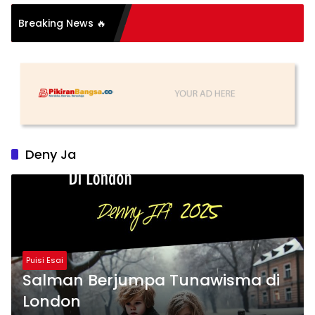
Breaking News 🔥
Itu Sederhana, Katanya
Deny Ja
Puisi Esai
Salman Berjumpa Tunawisma di
London