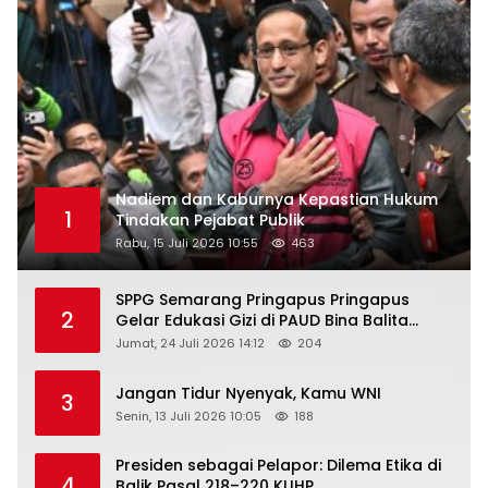
Nadiem dan Kaburnya Kepastian Hukum
1
Tindakan Pejabat Publik
Rabu, 15 Juli 2026 10:55
463
SPPG Semarang Pringapus Pringapus
2
Gelar Edukasi Gizi di PAUD Bina Balita
Peringati Hari Anak Nasional 2026
Jumat, 24 Juli 2026 14:12
204
Jangan Tidur Nyenyak, Kamu WNI
3
Senin, 13 Juli 2026 10:05
188
Presiden sebagai Pelapor: Dilema Etika di
4
Balik Pasal 218–220 KUHP