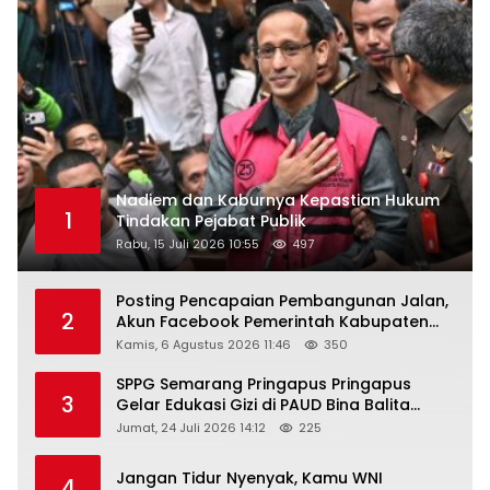
Nadiem dan Kaburnya Kepastian Hukum
1
Tindakan Pejabat Publik
Rabu, 15 Juli 2026 10:55
497
Posting Pencapaian Pembangunan Jalan,
2
Akun Facebook Pemerintah Kabupaten
Rembang “Dirujak” Warganet
Kamis, 6 Agustus 2026 11:46
350
SPPG Semarang Pringapus Pringapus
3
Gelar Edukasi Gizi di PAUD Bina Balita
Peringati Hari Anak Nasional 2026
Jumat, 24 Juli 2026 14:12
225
Jangan Tidur Nyenyak, Kamu WNI
4