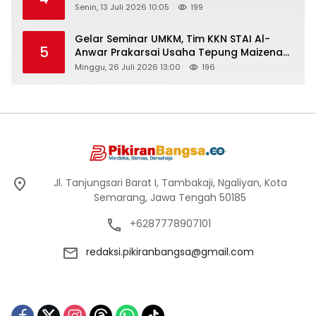
Senin, 13 Juli 2026 10:05
199
Gelar Seminar UMKM, Tim KKN STAI Al-
5
Anwar Prakarsai Usaha Tepung Maizena
di Logung
Minggu, 26 Juli 2026 13:00
196
Jl. Tanjungsari Barat I, Tambakaji, Ngaliyan, Kota
Semarang, Jawa Tengah 50185
+6287778907101
redaksi.pikiranbangsa@gmail.com