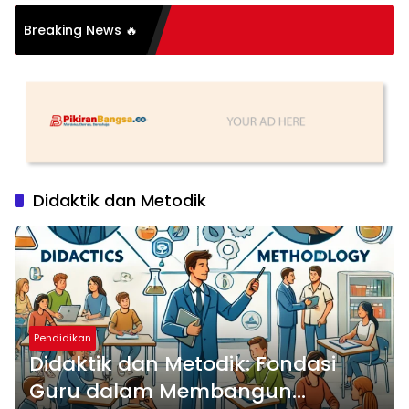
si Organisasi: Antara
Breaking News 🔥
s dan Substansi
Didaktik dan Metodik
Pendidikan
Didaktik dan Metodik: Fondasi
Guru dalam Membangun