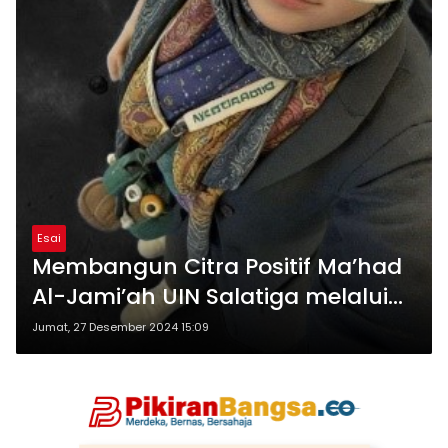
Esai
⁠Membangun Citra Positif Ma’had
Al-Jami’ah UIN Salatiga melalui
Divisi Humas dan Web
Jumat, 27 Desember 2024 15:09