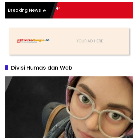
n Hidup Meledak Jadi Api
Breaking News 🔥
ik Tragedi Menteng-
ga Maling Ayam di Bali
Divisi Humas dan Web