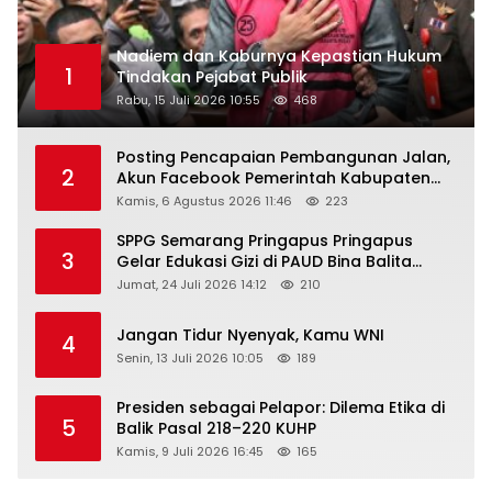
Nadiem dan Kaburnya Kepastian Hukum
1
Tindakan Pejabat Publik
Rabu, 15 Juli 2026 10:55
468
Posting Pencapaian Pembangunan Jalan,
2
Akun Facebook Pemerintah Kabupaten
Rembang “Dirujak” Warganet
Kamis, 6 Agustus 2026 11:46
223
SPPG Semarang Pringapus Pringapus
3
Gelar Edukasi Gizi di PAUD Bina Balita
Peringati Hari Anak Nasional 2026
Jumat, 24 Juli 2026 14:12
210
Jangan Tidur Nyenyak, Kamu WNI
4
Senin, 13 Juli 2026 10:05
189
Presiden sebagai Pelapor: Dilema Etika di
5
Balik Pasal 218–220 KUHP
Kamis, 9 Juli 2026 16:45
165