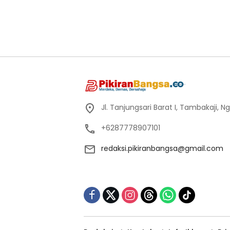
Jl. Tanjungsari Barat I, Tambakaji,
+6287778907101
redaksi.pikiranbangsa@gmail.com