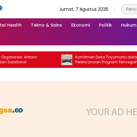
Jumat, 7 Agustus 2026
tal Health
Tekno & Sains
Ekonomi
Politik
Hukum
nisasi: Antara
Komitmen Desa Toyomarto dalam
ubstansi
Perencanaan Program Pencegahan
Stunting melalui ‎Rembuk Stunting Des