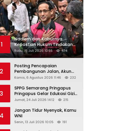
Nadiem dan Kaburnya
1
Kepastian Hukum Tindakan
Pejabat Publik
Rabu, 15 Juli 2026 10:55
474
Posting Pencapaian
2
Pembangunan Jalan, Akun
Facebook Pemerintah
Kamis, 6 Agustus 2026 11:46
232
Kabupaten Rembang
“Dirujak” Warganet
SPPG Semarang Pringapus
3
Pringapus Gelar Edukasi Gizi
di PAUD Bina Balita Peringati
Jumat, 24 Juli 2026 14:12
215
Hari Anak Nasional 2026
Jangan Tidur Nyenyak, Kamu
4
WNI
Senin, 13 Juli 2026 10:05
191