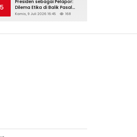
Presiden sebagai Pelapor:
5
Dilema Etika di Balik Pasal
218–220 KUHP
Kamis, 9 Juli 2026 16:45
168