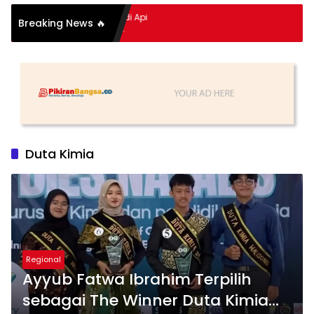
itan Hidup Meledak Jadi Api
Breaking News 🔥
 Balik Tragedi Menteng-
ingga Maling Ayam di Bali
Duta Kimia
Regional
Ayyub Fatwa Ibrahim Terpilih
sebagai The Winner Duta Kimia