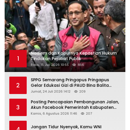
Nadiem dan Kaburnya Kepastian Hukum
1
Tindakan Pejabat Publik
Rabu, 15 Juli 2026 10:55
466
SPPG Semarang Pringapus Pringapus
2
Gelar Edukasi Gizi di PAUD Bina Balita
Peringati Hari Anak Nasional 2026
Jumat, 24 Juli 2026 14:12
209
Posting Pencapaian Pembangunan Jalan,
3
Akun Facebook Pemerintah Kabupaten
Rembang “Dirujak” Warganet
Kamis, 6 Agustus 2026 11:46
207
Jangan Tidur Nyenyak, Kamu WNI
4