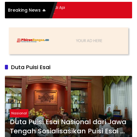
pitan Hidup Meledak Jadi Api
Breaking News 🔥
 Balik Tragedi Menteng-
Hingga Maling Ayam di Bali
Duta Puisi Esai
Nasional
Duta Puisi Esai Nasional dari Jawa
Tengah Sosialisasikan Puisi Esai di