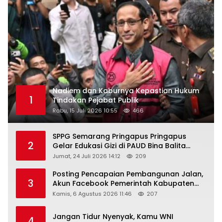
Nadiem dan Kaburnya Kepastian Hukum
1
Tindakan Pejabat Publik
Rabu, 15 Juli 2026 10:55
466
SPPG Semarang Pringapus Pringapus
2
Gelar Edukasi Gizi di PAUD Bina Balita
Peringati Hari Anak Nasional 2026
Jumat, 24 Juli 2026 14:12
209
Posting Pencapaian Pembangunan Jalan,
3
Akun Facebook Pemerintah Kabupaten
Rembang “Dirujak” Warganet
Kamis, 6 Agustus 2026 11:46
207
Jangan Tidur Nyenyak, Kamu WNI
4