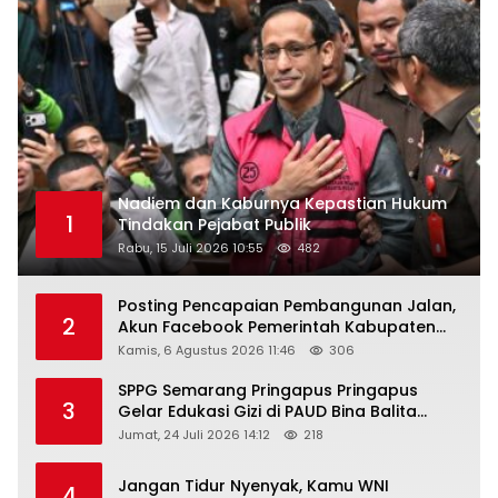
Nadiem dan Kaburnya Kepastian Hukum
1
Tindakan Pejabat Publik
Rabu, 15 Juli 2026 10:55
482
Posting Pencapaian Pembangunan Jalan,
2
Akun Facebook Pemerintah Kabupaten
Rembang “Dirujak” Warganet
Kamis, 6 Agustus 2026 11:46
306
SPPG Semarang Pringapus Pringapus
3
Gelar Edukasi Gizi di PAUD Bina Balita
Peringati Hari Anak Nasional 2026
Jumat, 24 Juli 2026 14:12
218
Jangan Tidur Nyenyak, Kamu WNI
4