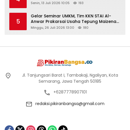
Senin, 13 Juli 2026 10:05
193
Gelar Seminar UMKM, Tim KKN STAI Al-
5
Anwar Prakarsai Usaha Tepung Maizena
di Logung
Minggu, 26 Juli 2026 13:00
180
Jl. Tanjungsari Barat I, Tambakaji, Ngaliyan, Kota
Semarang, Jawa Tengah 50185
+6287778907101
redaksi.pikiranbangsa@gmail.com