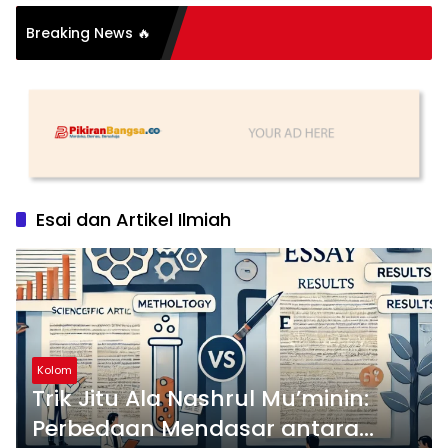
si Organisasi: Antara
Breaking News 🔥
s dan Substansi
Esai dan Artikel Ilmiah
Kolom
Trik Jitu Ala Nashrul Mu’minin:
Perbedaan Mendasar antara