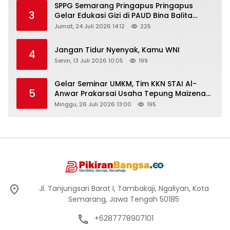
SPPG Semarang Pringapus Pringapus
3
Gelar Edukasi Gizi di PAUD Bina Balita
Peringati Hari Anak Nasional 2026
Jumat, 24 Juli 2026 14:12
225
Jangan Tidur Nyenyak, Kamu WNI
4
Senin, 13 Juli 2026 10:05
199
Gelar Seminar UMKM, Tim KKN STAI Al-
5
Anwar Prakarsai Usaha Tepung Maizena
di Logung
Minggu, 26 Juli 2026 13:00
195
Jl. Tanjungsari Barat I, Tambakaji, Ngaliyan, Kota
Semarang, Jawa Tengah 50185
+6287778907101