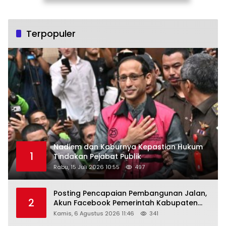
Terpopuler
Nadiem dan Kaburnya Kepastian Hukum
1
Tindakan Pejabat Publik
Rabu, 15 Juli 2026 10:55
497
Posting Pencapaian Pembangunan Jalan,
2
Akun Facebook Pemerintah Kabupaten
Rembang “Dirujak” Warganet
Kamis, 6 Agustus 2026 11:46
341