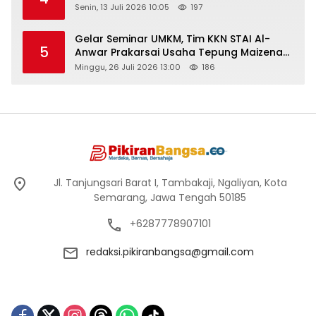
Senin, 13 Juli 2026 10:05
197
Gelar Seminar UMKM, Tim KKN STAI Al-
5
Anwar Prakarsai Usaha Tepung Maizena
di Logung
Minggu, 26 Juli 2026 13:00
186
Jl. Tanjungsari Barat I, Tambakaji, Ngaliyan, Kota
Semarang, Jawa Tengah 50185
+6287778907101
redaksi.pikiranbangsa@gmail.com