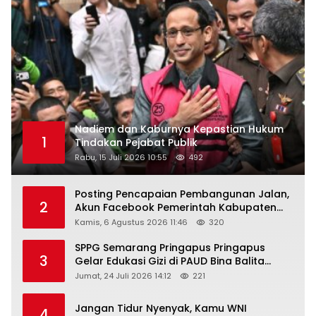
Nadiem dan Kaburnya Kepastian Hukum
1
Tindakan Pejabat Publik
Rabu, 15 Juli 2026 10:55
492
Posting Pencapaian Pembangunan Jalan,
2
Akun Facebook Pemerintah Kabupaten
Rembang “Dirujak” Warganet
Kamis, 6 Agustus 2026 11:46
320
SPPG Semarang Pringapus Pringapus
3
Gelar Edukasi Gizi di PAUD Bina Balita
Peringati Hari Anak Nasional 2026
Jumat, 24 Juli 2026 14:12
221
Jangan Tidur Nyenyak, Kamu WNI
4