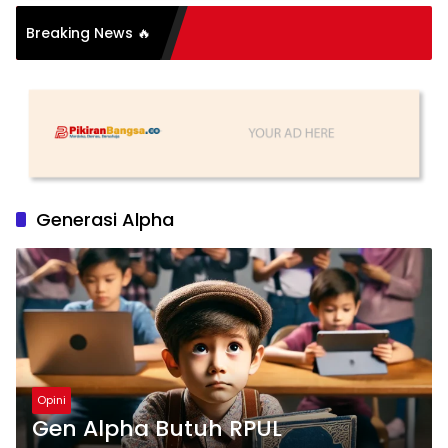
si Organisasi: Antara
Breaking News 🔥
s dan Substansi
Generasi Alpha
Opini
Gen Alpha Butuh RPUL