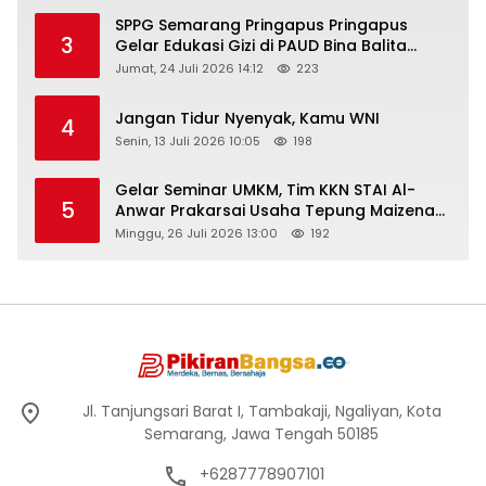
SPPG Semarang Pringapus Pringapus
3
Gelar Edukasi Gizi di PAUD Bina Balita
Peringati Hari Anak Nasional 2026
Jumat, 24 Juli 2026 14:12
223
Jangan Tidur Nyenyak, Kamu WNI
4
Senin, 13 Juli 2026 10:05
198
Gelar Seminar UMKM, Tim KKN STAI Al-
5
Anwar Prakarsai Usaha Tepung Maizena
di Logung
Minggu, 26 Juli 2026 13:00
192
Jl. Tanjungsari Barat I, Tambakaji, Ngaliyan, Kota
Semarang, Jawa Tengah 50185
+6287778907101