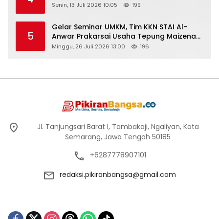
Senin, 13 Juli 2026 10:05
199
Gelar Seminar UMKM, Tim KKN STAI Al-
5
Anwar Prakarsai Usaha Tepung Maizena
di Logung
Minggu, 26 Juli 2026 13:00
196
Jl. Tanjungsari Barat I, Tambakaji, Ngaliyan, Kota
Semarang, Jawa Tengah 50185
+6287778907101
redaksi.pikiranbangsa@gmail.com