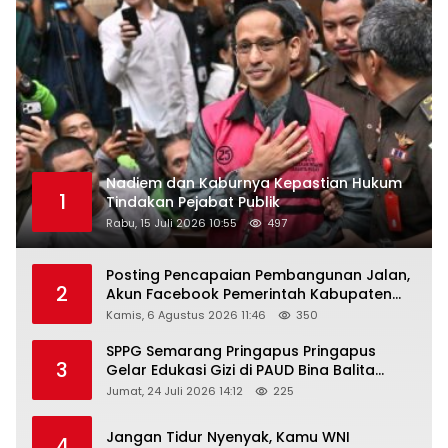
Nadiem dan Kaburnya Kepastian Hukum
1
Tindakan Pejabat Publik
Rabu, 15 Juli 2026 10:55
497
Posting Pencapaian Pembangunan Jalan,
2
Akun Facebook Pemerintah Kabupaten
Rembang “Dirujak” Warganet
Kamis, 6 Agustus 2026 11:46
350
SPPG Semarang Pringapus Pringapus
3
Gelar Edukasi Gizi di PAUD Bina Balita
Peringati Hari Anak Nasional 2026
Jumat, 24 Juli 2026 14:12
225
Jangan Tidur Nyenyak, Kamu WNI
4