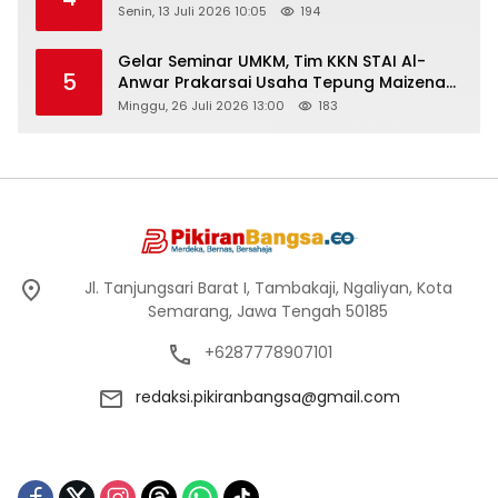
Senin, 13 Juli 2026 10:05
194
Gelar Seminar UMKM, Tim KKN STAI Al-
5
Anwar Prakarsai Usaha Tepung Maizena
di Logung
Minggu, 26 Juli 2026 13:00
183
Jl. Tanjungsari Barat I, Tambakaji, Ngaliyan, Kota
Semarang, Jawa Tengah 50185
+6287778907101
redaksi.pikiranbangsa@gmail.com