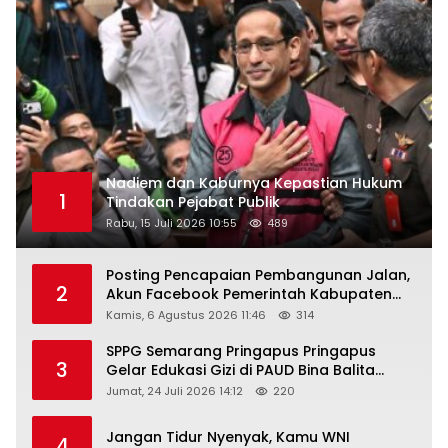
Nadiem dan Kaburnya Kepastian Hukum
1
Tindakan Pejabat Publik
Rabu, 15 Juli 2026 10:55
489
Posting Pencapaian Pembangunan Jalan,
2
Akun Facebook Pemerintah Kabupaten
Rembang “Dirujak” Warganet
Kamis, 6 Agustus 2026 11:46
314
SPPG Semarang Pringapus Pringapus
3
Gelar Edukasi Gizi di PAUD Bina Balita
Peringati Hari Anak Nasional 2026
Jumat, 24 Juli 2026 14:12
220
Jangan Tidur Nyenyak, Kamu WNI
4