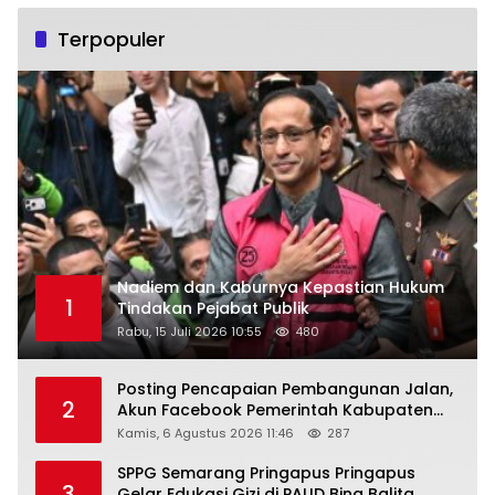
Terpopuler
Nadiem dan Kaburnya Kepastian Hukum
1
Tindakan Pejabat Publik
Rabu, 15 Juli 2026 10:55
480
Posting Pencapaian Pembangunan Jalan,
2
Akun Facebook Pemerintah Kabupaten
Rembang “Dirujak” Warganet
Kamis, 6 Agustus 2026 11:46
287
SPPG Semarang Pringapus Pringapus
3
Gelar Edukasi Gizi di PAUD Bina Balita