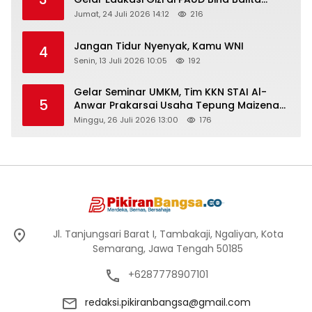
Peringati Hari Anak Nasional 2026
Jumat, 24 Juli 2026 14:12
216
Jangan Tidur Nyenyak, Kamu WNI
4
Senin, 13 Juli 2026 10:05
192
Gelar Seminar UMKM, Tim KKN STAI Al-
5
Anwar Prakarsai Usaha Tepung Maizena
di Logung
Minggu, 26 Juli 2026 13:00
176
Jl. Tanjungsari Barat I, Tambakaji, Ngaliyan, Kota
Semarang, Jawa Tengah 50185
+6287778907101
redaksi.pikiranbangsa@gmail.com