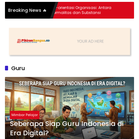
Re-orientasi Organisasi: Antara
Komi
Breaking News 🔥
Formalitas dan Substansi
Pere
ganet
Stun
Guru
Mimbar Pelajar
Seberapa Siap Guru Indonesia di
Era Digital?