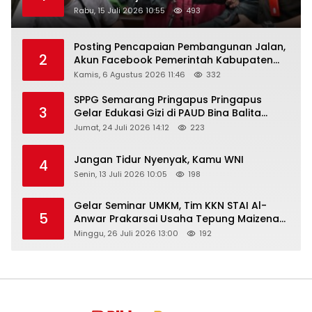
Rabu, 15 Juli 2026 10:55
493
Posting Pencapaian Pembangunan Jalan,
2
Akun Facebook Pemerintah Kabupaten
Rembang “Dirujak” Warganet
Kamis, 6 Agustus 2026 11:46
332
SPPG Semarang Pringapus Pringapus
3
Gelar Edukasi Gizi di PAUD Bina Balita
Peringati Hari Anak Nasional 2026
Jumat, 24 Juli 2026 14:12
223
Jangan Tidur Nyenyak, Kamu WNI
4
Senin, 13 Juli 2026 10:05
198
Gelar Seminar UMKM, Tim KKN STAI Al-
5
Anwar Prakarsai Usaha Tepung Maizena
di Logung
Minggu, 26 Juli 2026 13:00
192