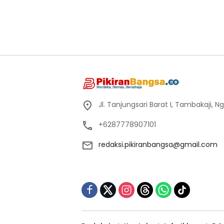
Jl. Tanjungsari Barat I, Tambakaji,
+6287778907101
redaksi.pikiranbangsa@gmail.com