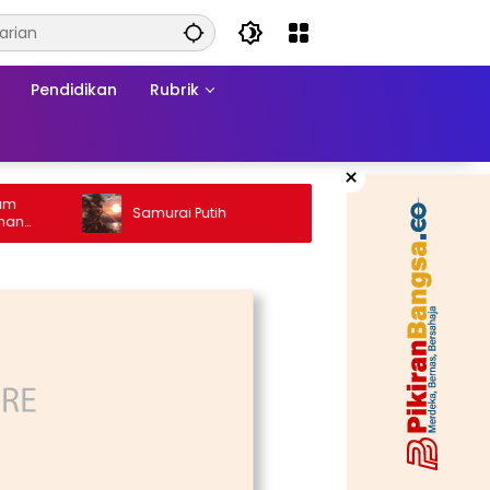
Pendidikan
Rubrik
×
Ketika
Samurai Putih
Konfli
sa
Matra