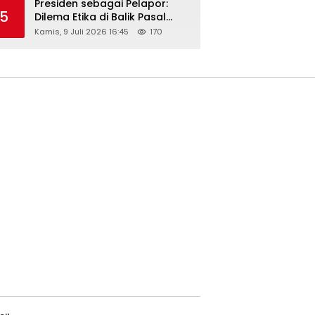
Presiden sebagai Pelapor:
5
Dilema Etika di Balik Pasal
218–220 KUHP
Kamis, 9 Juli 2026 16:45
170