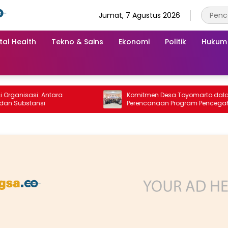
Jumat, 7 Agustus 2026
tal Health
Tekno & Sains
Ekonomi
Politik
Hukum
anisasi: Antara
Komitmen Desa Toyomarto dalam
Substansi
Perencanaan Program Pencegahan
Stunting melalui ‎Rembuk Stunting De