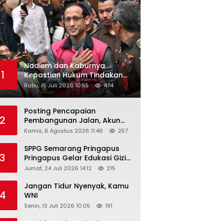
Nadiem dan Kaburnya
1
Kepastian Hukum Tindakan
Pejabat Publik
Rabu, 15 Juli 2026 10:55
474
Posting Pencapaian
2
Pembangunan Jalan, Akun
Facebook Pemerintah
Kamis, 6 Agustus 2026 11:46
257
Kabupaten Rembang
“Dirujak” Warganet
SPPG Semarang Pringapus
3
Pringapus Gelar Edukasi Gizi
di PAUD Bina Balita Peringati
Jumat, 24 Juli 2026 14:12
215
Hari Anak Nasional 2026
Jangan Tidur Nyenyak, Kamu
4
WNI
Senin, 13 Juli 2026 10:05
191