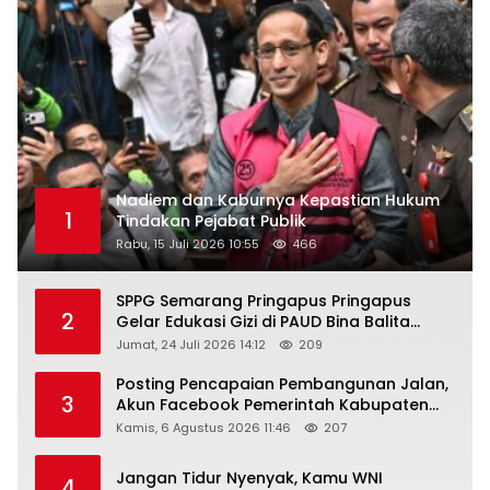
Nadiem dan Kaburnya Kepastian Hukum
1
Tindakan Pejabat Publik
Rabu, 15 Juli 2026 10:55
466
SPPG Semarang Pringapus Pringapus
2
Gelar Edukasi Gizi di PAUD Bina Balita
Peringati Hari Anak Nasional 2026
Jumat, 24 Juli 2026 14:12
209
Posting Pencapaian Pembangunan Jalan,
3
Akun Facebook Pemerintah Kabupaten
Rembang “Dirujak” Warganet
Kamis, 6 Agustus 2026 11:46
207
Jangan Tidur Nyenyak, Kamu WNI
4