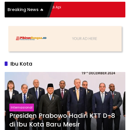
pitan Hidup Meledak Jadi Api
Breaking News 🔥
 Balik Tragedi Menteng-
Hingga Maling Ayam di Bali
Ibu Kota
Internasional
Presiden Prabowo Hadiri KTT D-8
di Ibu Kota Baru Mesir