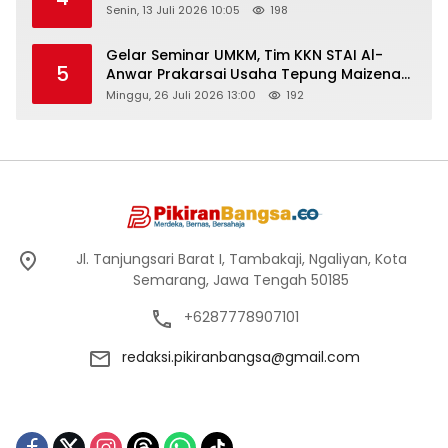
Senin, 13 Juli 2026 10:05
198
Gelar Seminar UMKM, Tim KKN STAI Al-
5
Anwar Prakarsai Usaha Tepung Maizena
di Logung
Minggu, 26 Juli 2026 13:00
192
Jl. Tanjungsari Barat I, Tambakaji, Ngaliyan, Kota
Semarang, Jawa Tengah 50185
+6287778907101
redaksi.pikiranbangsa@gmail.com