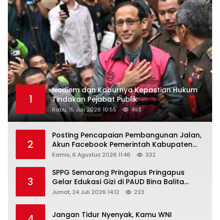
Nadiem dan Kaburnya Kepastian Hukum
1
Tindakan Pejabat Publik
Rabu, 15 Juli 2026 10:55
493
Posting Pencapaian Pembangunan Jalan,
2
Akun Facebook Pemerintah Kabupaten
Rembang “Dirujak” Warganet
Kamis, 6 Agustus 2026 11:46
332
SPPG Semarang Pringapus Pringapus
3
Gelar Edukasi Gizi di PAUD Bina Balita
Peringati Hari Anak Nasional 2026
Jumat, 24 Juli 2026 14:12
223
Jangan Tidur Nyenyak, Kamu WNI
4