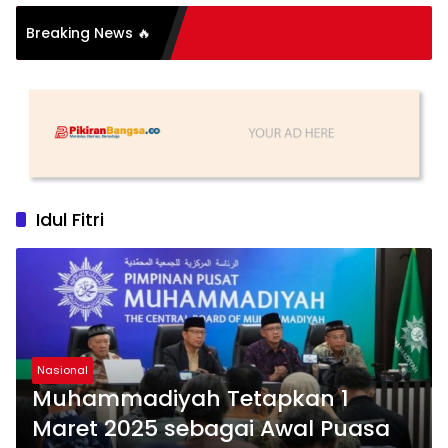
si Organisasi: Antara
Breaking News 🔥
 dan Substansi
Idul Fitri
Nasional
Muhammadiyah Tetapkan 1
Maret 2025 sebagai Awal Puasa