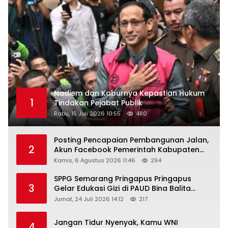
Nadiem dan Kaburnya Kepastian Hukum
1
Tindakan Pejabat Publik
Rabu, 15 Juli 2026 10:55
480
Posting Pencapaian Pembangunan Jalan,
2
Akun Facebook Pemerintah Kabupaten
Rembang “Dirujak” Warganet
Kamis, 6 Agustus 2026 11:46
294
SPPG Semarang Pringapus Pringapus
3
Gelar Edukasi Gizi di PAUD Bina Balita
Peringati Hari Anak Nasional 2026
Jumat, 24 Juli 2026 14:12
217
Jangan Tidur Nyenyak, Kamu WNI
4