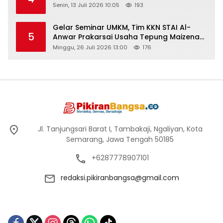
Senin, 13 Juli 2026 10:05
193
Gelar Seminar UMKM, Tim KKN STAI Al-
5
Anwar Prakarsai Usaha Tepung Maizena
di Logung
Minggu, 26 Juli 2026 13:00
176
Jl. Tanjungsari Barat I, Tambakaji, Ngaliyan, Kota
Semarang, Jawa Tengah 50185
+6287778907101
redaksi.pikiranbangsa@gmail.com