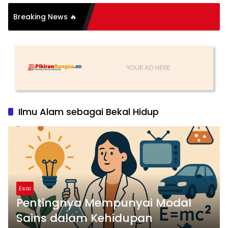
Breaking News 🔥
utih
Ilmu Alam sebagai Bekal Hidup
Esai
Pentingnya Mempunyai Modal
Sains dalam Kehidupan