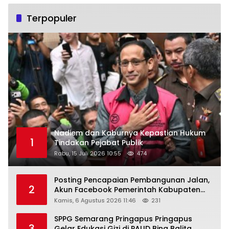
Terpopuler
Nadiem dan Kaburnya Kepastian Hukum
1
Tindakan Pejabat Publik
Rabu, 15 Juli 2026 10:55
474
Posting Pencapaian Pembangunan Jalan,
2
Akun Facebook Pemerintah Kabupaten
Rembang “Dirujak” Warganet
Kamis, 6 Agustus 2026 11:46
231
SPPG Semarang Pringapus Pringapus
3
Gelar Edukasi Gizi di PAUD Bina Balita