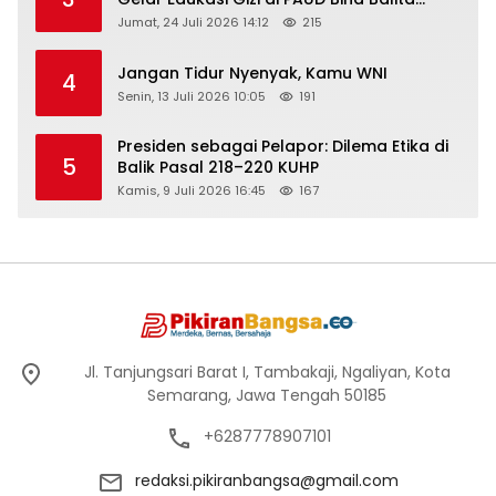
Peringati Hari Anak Nasional 2026
Jumat, 24 Juli 2026 14:12
215
Jangan Tidur Nyenyak, Kamu WNI
4
Senin, 13 Juli 2026 10:05
191
Presiden sebagai Pelapor: Dilema Etika di
5
Balik Pasal 218–220 KUHP
Kamis, 9 Juli 2026 16:45
167
Jl. Tanjungsari Barat I, Tambakaji, Ngaliyan, Kota
Semarang, Jawa Tengah 50185
+6287778907101
redaksi.pikiranbangsa@gmail.com