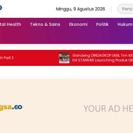
Minggu, 9 Agustus 2026
tal Health
Tekno & Sains
Ekonomi
Politik
Hukum
Gandeng DINDAGKOP UKM, Tim KKN Unit
2
04 STAIWAR Launching Produk UMKM
Desa Logung