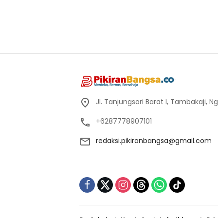
Jl. Tanjungsari Barat I, Tambakaji,
+6287778907101
redaksi.pikiranbangsa@gmail.com