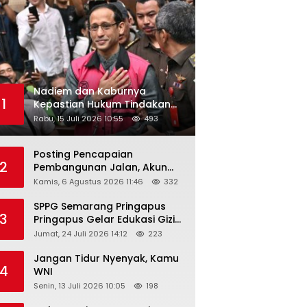
Nadiem dan Kaburnya
1
Kepastian Hukum Tindakan
Pejabat Publik
Rabu, 15 Juli 2026 10:55
493
Posting Pencapaian
2
Pembangunan Jalan, Akun
Facebook Pemerintah
Kamis, 6 Agustus 2026 11:46
332
Kabupaten Rembang
“Dirujak” Warganet
SPPG Semarang Pringapus
3
Pringapus Gelar Edukasi Gizi
di PAUD Bina Balita Peringati
Jumat, 24 Juli 2026 14:12
223
Hari Anak Nasional 2026
Jangan Tidur Nyenyak, Kamu
4
WNI
Senin, 13 Juli 2026 10:05
198