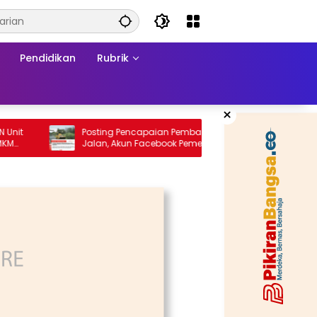
Pendidikan
Rubrik
×
Posting Pencapaian Pembangunan
Re-orien
Jalan, Akun Facebook Pemerintah
Formalit
Kabupaten Rembang “Dirujak” Warganet