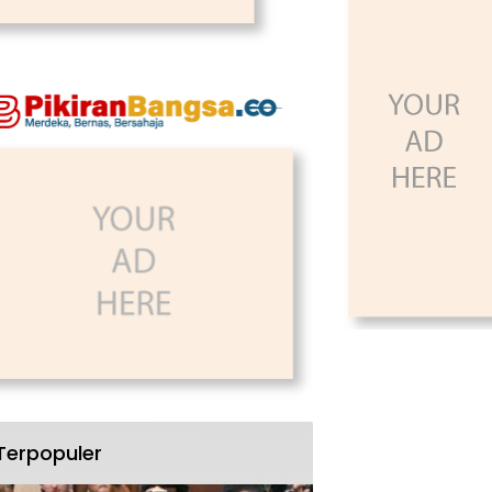
Terpopuler