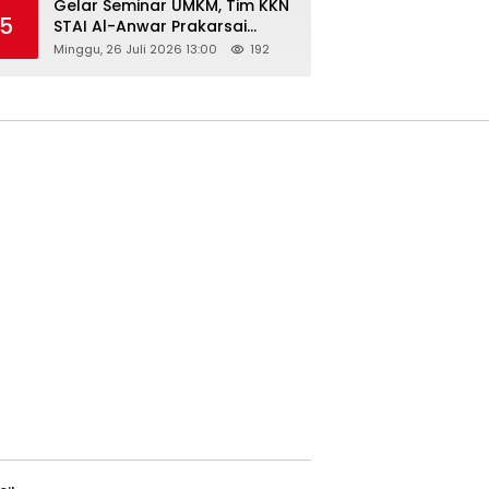
Gelar Seminar UMKM, Tim KKN
5
STAI Al-Anwar Prakarsai
Usaha Tepung Maizena di
Minggu, 26 Juli 2026 13:00
192
Logung