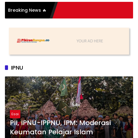
si Organisasi: Antara
Breaking News 🔥
 dan Substansi
IPNU
Esai
PII, IPNU-IPPNU, IPM: Moderasi
Keumatan Pelajar Islam