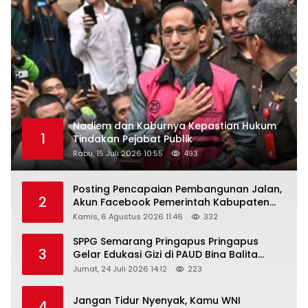
Nadiem dan Kaburnya Kepastian Hukum
1
Tindakan Pejabat Publik
Rabu, 15 Juli 2026 10:55
493
Posting Pencapaian Pembangunan Jalan,
2
Akun Facebook Pemerintah Kabupaten
Rembang “Dirujak” Warganet
Kamis, 6 Agustus 2026 11:46
332
SPPG Semarang Pringapus Pringapus
3
Gelar Edukasi Gizi di PAUD Bina Balita
Peringati Hari Anak Nasional 2026
Jumat, 24 Juli 2026 14:12
223
Jangan Tidur Nyenyak, Kamu WNI
4