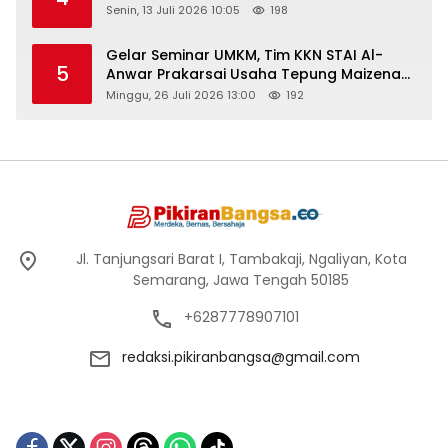
Senin, 13 Juli 2026 10:05
198
Gelar Seminar UMKM, Tim KKN STAI Al-
5
Anwar Prakarsai Usaha Tepung Maizena
di Logung
Minggu, 26 Juli 2026 13:00
192
Jl. Tanjungsari Barat I, Tambakaji, Ngaliyan, Kota
Semarang, Jawa Tengah 50185
+6287778907101
redaksi.pikiranbangsa@gmail.com