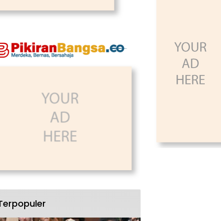
Terpopuler