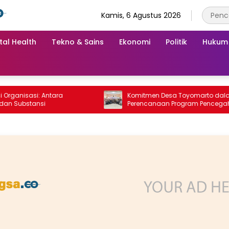
Kamis, 6 Agustus 2026
tal Health
Tekno & Sains
Ekonomi
Politik
Hukum
nisasi: Antara
Komitmen Desa Toyomarto dalam
ubstansi
Perencanaan Program Pencegahan
Stunting melalui ‎Rembuk Stunting Des