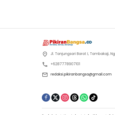
Jl. Tanjungsari Barat I, Tambakaji,
+6287778907101
redaksi.pikiranbangsa@gmail.com