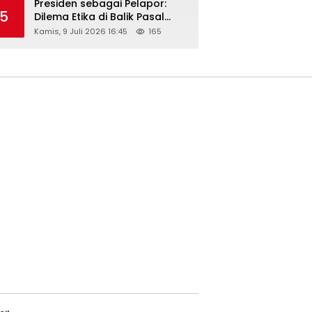
Presiden sebagai Pelapor:
5
Dilema Etika di Balik Pasal
218–220 KUHP
Kamis, 9 Juli 2026 16:45
165