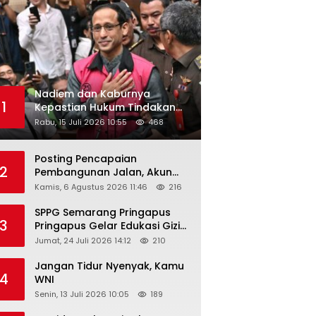
Nadiem dan Kaburnya
1
Kepastian Hukum Tindakan
Pejabat Publik
Rabu, 15 Juli 2026 10:55
468
Posting Pencapaian
2
Pembangunan Jalan, Akun
Facebook Pemerintah
Kamis, 6 Agustus 2026 11:46
216
Kabupaten Rembang
“Dirujak” Warganet
SPPG Semarang Pringapus
3
Pringapus Gelar Edukasi Gizi
di PAUD Bina Balita Peringati
Jumat, 24 Juli 2026 14:12
210
Hari Anak Nasional 2026
Jangan Tidur Nyenyak, Kamu
4
WNI
Senin, 13 Juli 2026 10:05
189