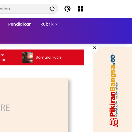
Pendidikan
Rubrik
×
Ketika 
Samurai Putih
Konflik:
a
Matram