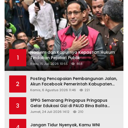
Nadiem dan Kaburnya Kepastian Hukum
1
Tindakan Pejabat Publik
Rabu, 15 Juli 2026 10:55
468
Posting Pencapaian Pembangunan Jalan,
2
Akun Facebook Pemerintah Kabupaten
Rembang “Dirujak” Warganet
Kamis, 6 Agustus 2026 11:46
221
SPPG Semarang Pringapus Pringapus
3
Gelar Edukasi Gizi di PAUD Bina Balita
Peringati Hari Anak Nasional 2026
Jumat, 24 Juli 2026 14:12
210
Jangan Tidur Nyenyak, Kamu WNI
4