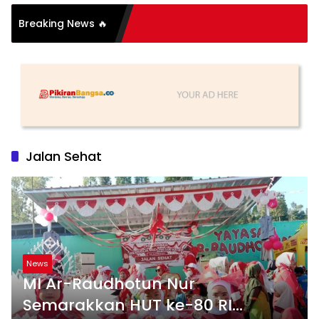
si Organisasi: Antara
Breaking News 🔥
 dan Substansi
Jalan Sehat
News
MI Ar-Raudhotun Nur
Semarakkan HUT ke-80 RI