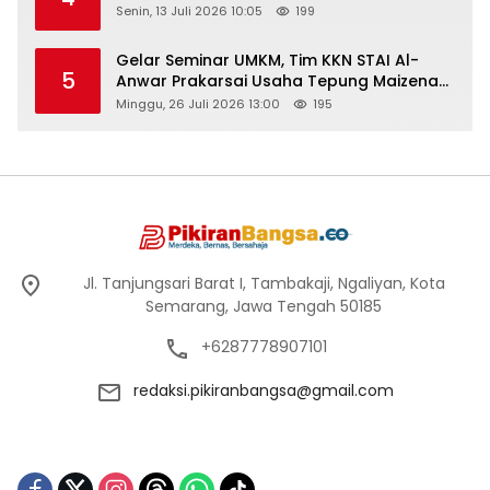
Senin, 13 Juli 2026 10:05
199
Gelar Seminar UMKM, Tim KKN STAI Al-
5
Anwar Prakarsai Usaha Tepung Maizena
di Logung
Minggu, 26 Juli 2026 13:00
195
Jl. Tanjungsari Barat I, Tambakaji, Ngaliyan, Kota
Semarang, Jawa Tengah 50185
+6287778907101
redaksi.pikiranbangsa@gmail.com