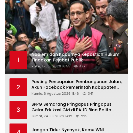
Nadiem dan Kaburnya Kepastian Hukum
1
Tindakan Pejabat Publik
Rabu, 15 Juli 2026 10:55
497
Posting Pencapaian Pembangunan Jalan,
2
Akun Facebook Pemerintah Kabupaten
Rembang “Dirujak” Warganet
Kamis, 6 Agustus 2026 11:46
341
SPPG Semarang Pringapus Pringapus
3
Gelar Edukasi Gizi di PAUD Bina Balita
Peringati Hari Anak Nasional 2026
Jumat, 24 Juli 2026 14:12
225
Jangan Tidur Nyenyak, Kamu WNI
4