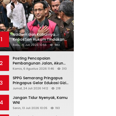
Nadiem dan Kaburnya
1
Kepastian Hukum Tindakan
Pejabat Publik
Rabu, 15 Juli 2026 10:55
483
Posting Pencapaian
2
Pembangunan Jalan, Akun
Facebook Pemerintah
Kamis, 6 Agustus 2026 11:46
310
Kabupaten Rembang
“Dirujak” Warganet
SPPG Semarang Pringapus
3
Pringapus Gelar Edukasi Gizi
di PAUD Bina Balita Peringati
Jumat, 24 Juli 2026 14:12
218
Hari Anak Nasional 2026
Jangan Tidur Nyenyak, Kamu
4
WNI
Senin, 13 Juli 2026 10:05
193