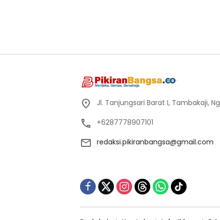
Jl. Tanjungsari Barat I, Tambakaji,
+6287778907101
redaksi.pikiranbangsa@gmail.com