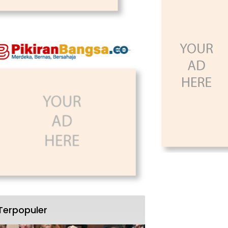
Terpopuler