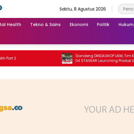
Sabtu, 8 Agustus 2026
tal Health
Tekno & Sains
Ekonomi
Politik
Hukum
Gandeng DINDAGKOP UKM, Tim KKN Unit
 2
04 STAIWAR Launching Produk UMKM
Desa Logung