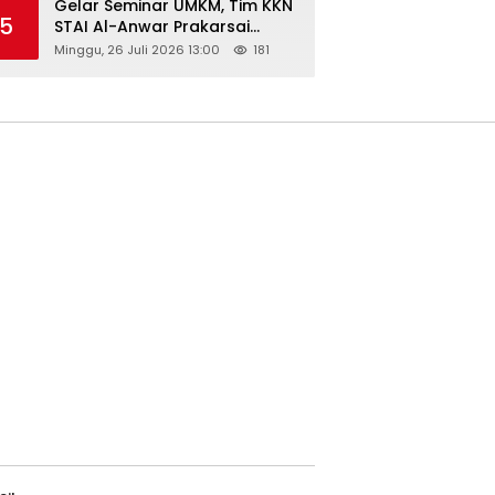
Gelar Seminar UMKM, Tim KKN
5
STAI Al-Anwar Prakarsai
Usaha Tepung Maizena di
Minggu, 26 Juli 2026 13:00
181
Logung