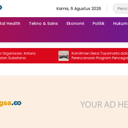
Kamis, 6 Agustus 2026
tal Health
Tekno & Sains
Ekonomi
Politik
Hukum
isasi: Antara
Komitmen Desa Toyomarto dalam
bstansi
Perencanaan Program Pencegahan
Stunting melalui ‎Rembuk Stunting Desa