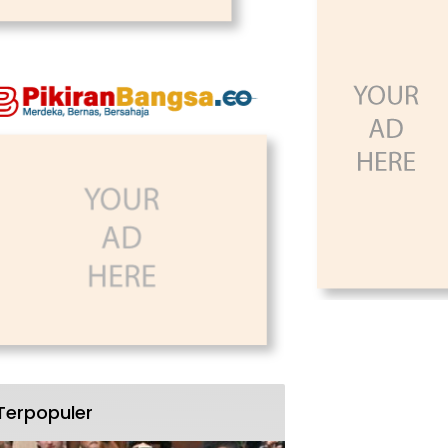
Terpopuler