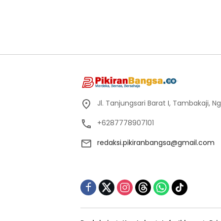
Jl. Tanjungsari Barat I, Tambakaji,
+6287778907101
redaksi.pikiranbangsa@gmail.com