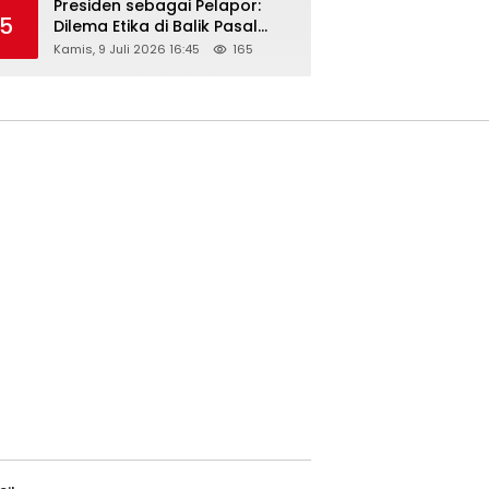
Presiden sebagai Pelapor:
5
Dilema Etika di Balik Pasal
218–220 KUHP
Kamis, 9 Juli 2026 16:45
165