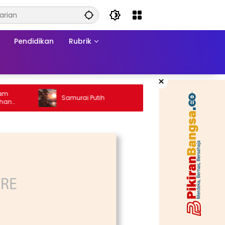
Pendidikan
Rubrik
×
Ketika H
Samurai Putih
Konflik:
Matrama