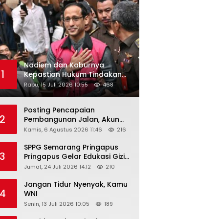
Nadiem dan Kaburnya
1
Kepastian Hukum Tindakan
Pejabat Publik
Rabu, 15 Juli 2026 10:55
468
Posting Pencapaian
2
Pembangunan Jalan, Akun
Facebook Pemerintah
Kamis, 6 Agustus 2026 11:46
216
Kabupaten Rembang
“Dirujak” Warganet
SPPG Semarang Pringapus
3
Pringapus Gelar Edukasi Gizi
di PAUD Bina Balita Peringati
Jumat, 24 Juli 2026 14:12
210
Hari Anak Nasional 2026
Jangan Tidur Nyenyak, Kamu
4
WNI
Senin, 13 Juli 2026 10:05
189