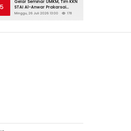
Gelar Seminar UMKM, Tim KKN
5
STAI Al-Anwar Prakarsai
Usaha Tepung Maizena di
Minggu, 26 Juli 2026 13:00
178
Logung