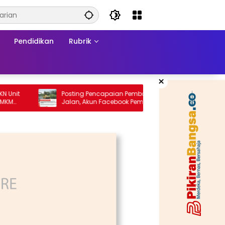
Pendidikan
Rubrik
×
Posting Pencapaian Pembangunan
Re-orie
Jalan, Akun Facebook Pemerintah
Formal
Kabupaten Rembang “Dirujak” Warganet