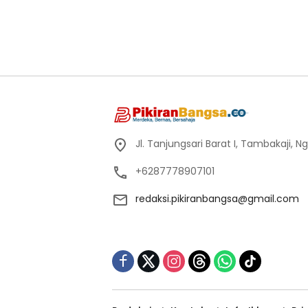
Jl. Tanjungsari Barat I, Tambakaji,
+6287778907101
redaksi.pikiranbangsa@gmail.com