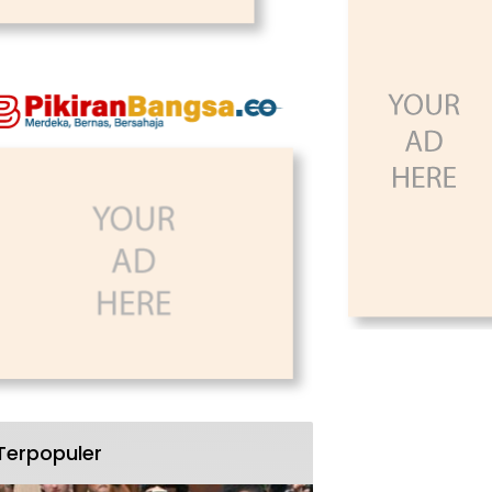
Terpopuler