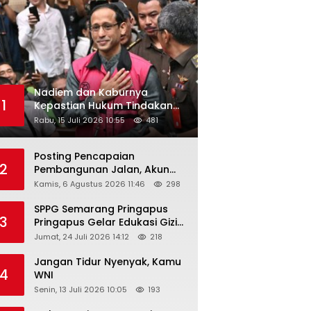
Nadiem dan Kaburnya
1
Kepastian Hukum Tindakan
Pejabat Publik
Rabu, 15 Juli 2026 10:55
481
Posting Pencapaian
2
Pembangunan Jalan, Akun
Facebook Pemerintah
Kamis, 6 Agustus 2026 11:46
298
Kabupaten Rembang
“Dirujak” Warganet
SPPG Semarang Pringapus
3
Pringapus Gelar Edukasi Gizi
di PAUD Bina Balita Peringati
Jumat, 24 Juli 2026 14:12
218
Hari Anak Nasional 2026
Jangan Tidur Nyenyak, Kamu
4
WNI
Senin, 13 Juli 2026 10:05
193