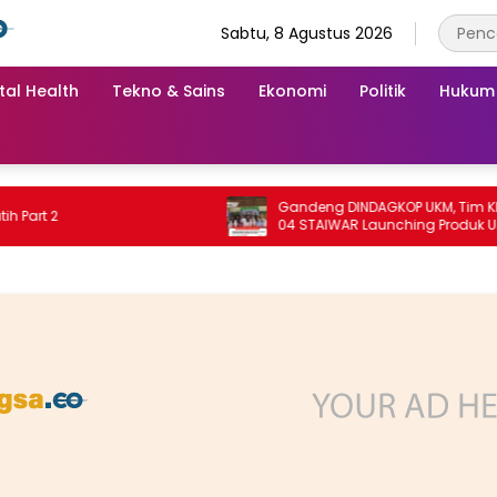
Sabtu, 8 Agustus 2026
tal Health
Tekno & Sains
Ekonomi
Politik
Hukum
Gandeng DINDAGKOP UKM, Tim KKN Unit
t 2
04 STAIWAR Launching Produk UMKM
Desa Logung