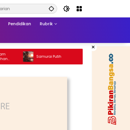
Pendidikan
Rubrik
×
Ketika 
Samurai Putih
Konflik
a
Matram