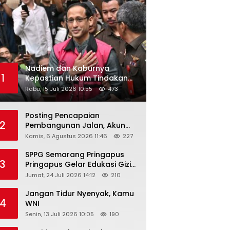
Nadiem dan Kaburnya
1
Kepastian Hukum Tindakan
Pejabat Publik
Rabu, 15 Juli 2026 10:55
473
Posting Pencapaian
2
Pembangunan Jalan, Akun
Facebook Pemerintah
Kamis, 6 Agustus 2026 11:46
227
Kabupaten Rembang
“Dirujak” Warganet
SPPG Semarang Pringapus
3
Pringapus Gelar Edukasi Gizi
di PAUD Bina Balita Peringati
Jumat, 24 Juli 2026 14:12
210
Hari Anak Nasional 2026
Jangan Tidur Nyenyak, Kamu
4
WNI
Senin, 13 Juli 2026 10:05
190