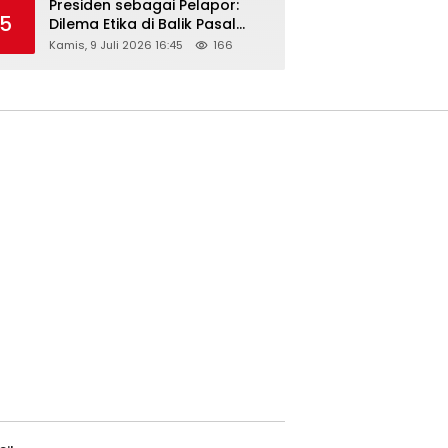
Presiden sebagai Pelapor:
5
Dilema Etika di Balik Pasal
218–220 KUHP
Kamis, 9 Juli 2026 16:45
166