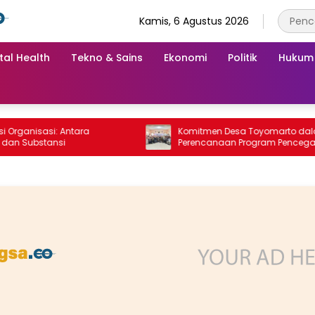
Kamis, 6 Agustus 2026
tal Health
Tekno & Sains
Ekonomi
Politik
Hukum
nisasi: Antara
Komitmen Desa Toyomarto dalam
ubstansi
Perencanaan Program Pencegahan
Stunting melalui ‎Rembuk Stunting Des