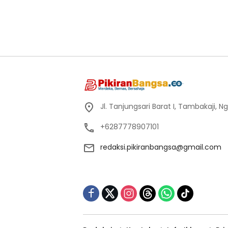
Jl. Tanjungsari Barat I, Tambakaji,
+6287778907101
redaksi.pikiranbangsa@gmail.com