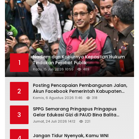
Nadiem dan Kaburnya Kepastian Hukum
1
Tindakan Pejabat Publik
Rabu, 15 Juli 2026 10:55
489
Posting Pencapaian Pembangunan Jalan,
2
Akun Facebook Pemerintah Kabupaten
Rembang “Dirujak” Warganet
Kamis, 6 Agustus 2026 11:46
318
SPPG Semarang Pringapus Pringapus
3
Gelar Edukasi Gizi di PAUD Bina Balita
Peringati Hari Anak Nasional 2026
Jumat, 24 Juli 2026 14:12
221
Jangan Tidur Nyenyak, Kamu WNI
4