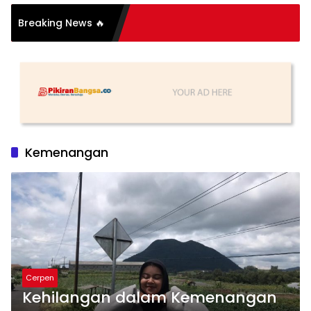
si Organisasi: Antara
Breaking News 🔥
s dan Substansi
Kemenangan
Cerpen
Kehilangan dalam Kemenangan