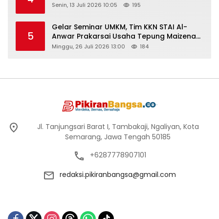
Senin, 13 Juli 2026 10:05
195
Gelar Seminar UMKM, Tim KKN STAI Al-
5
Anwar Prakarsai Usaha Tepung Maizena
di Logung
Minggu, 26 Juli 2026 13:00
184
Jl. Tanjungsari Barat I, Tambakaji, Ngaliyan, Kota
Semarang, Jawa Tengah 50185
+6287778907101
redaksi.pikiranbangsa@gmail.com