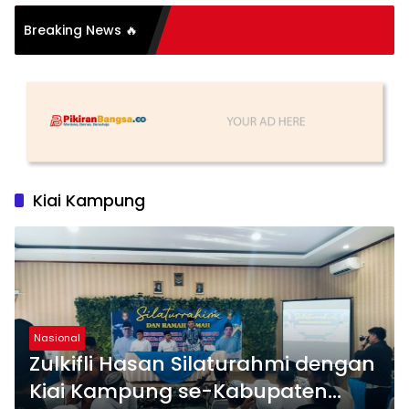
Breaking News 🔥
utih
Kiai Kampung
Nasional
Zulkifli Hasan Silaturahmi dengan
Kiai Kampung se-Kabupaten