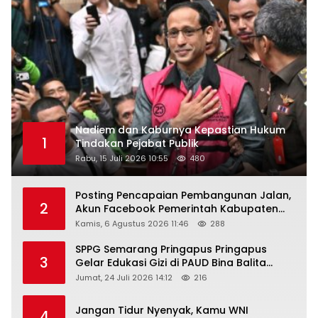
Nadiem dan Kaburnya Kepastian Hukum
1
Tindakan Pejabat Publik
Rabu, 15 Juli 2026 10:55
480
Posting Pencapaian Pembangunan Jalan,
2
Akun Facebook Pemerintah Kabupaten
Rembang “Dirujak” Warganet
Kamis, 6 Agustus 2026 11:46
288
SPPG Semarang Pringapus Pringapus
3
Gelar Edukasi Gizi di PAUD Bina Balita
Peringati Hari Anak Nasional 2026
Jumat, 24 Juli 2026 14:12
216
Jangan Tidur Nyenyak, Kamu WNI
4