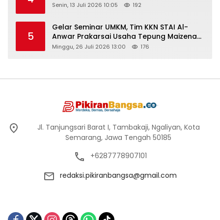
Senin, 13 Juli 2026 10:05
192
Gelar Seminar UMKM, Tim KKN STAI Al-
5
Anwar Prakarsai Usaha Tepung Maizena
di Logung
Minggu, 26 Juli 2026 13:00
176
Jl. Tanjungsari Barat I, Tambakaji, Ngaliyan, Kota
Semarang, Jawa Tengah 50185
+6287778907101
redaksi.pikiranbangsa@gmail.com