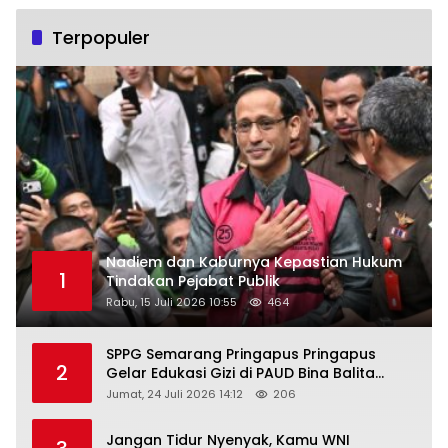
Terpopuler
Nadiem dan Kaburnya Kepastian Hukum
1
Tindakan Pejabat Publik
Rabu, 15 Juli 2026 10:55
464
SPPG Semarang Pringapus Pringapus
2
Gelar Edukasi Gizi di PAUD Bina Balita
Peringati Hari Anak Nasional 2026
Jumat, 24 Juli 2026 14:12
206
Jangan Tidur Nyenyak, Kamu WNI