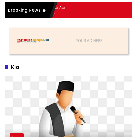
pitan Hidup Meledak Jadi Api
Breaking News 🔥
i Balik Tragedi Menteng-
Hingga Maling Ayam di Bali
Kiai