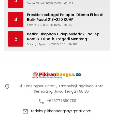
3
Senin, 13 Juli 2026 10:05
189
Presiden sebagai Pelapor: Dilema Etika di
4
Balik Pasal 218–220 KUHP
Kamis, 9 Juli 2026 16:45
163
Ketika Himpitan Hidup Meledak Jadi Api
5
Konflik: Di Balik Tragedi Menteng-
Matraman Hingga Maling Ayam di Bali
Sabtu, 1 Agustus 2026 8:35
161
Jl. Tanjungsari Barat I, Tambakaji, Ngaliyan, Kota
Semarang, Jawa Tengah 50185
+6287778907101
redaksi.pikiranbangsa@gmail.com