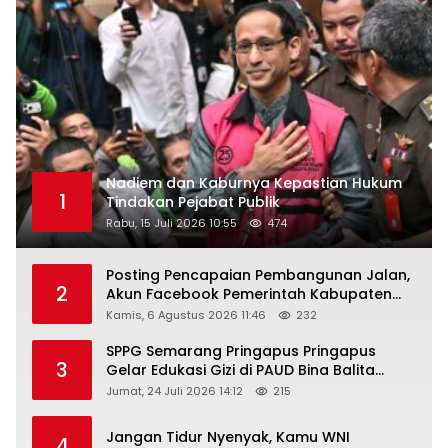
Nadiem dan Kaburnya Kepastian Hukum
1
Tindakan Pejabat Publik
Rabu, 15 Juli 2026 10:55
474
Posting Pencapaian Pembangunan Jalan,
2
Akun Facebook Pemerintah Kabupaten
Rembang “Dirujak” Warganet
Kamis, 6 Agustus 2026 11:46
232
SPPG Semarang Pringapus Pringapus
3
Gelar Edukasi Gizi di PAUD Bina Balita
Peringati Hari Anak Nasional 2026
Jumat, 24 Juli 2026 14:12
215
Jangan Tidur Nyenyak, Kamu WNI
4