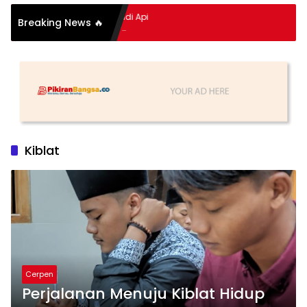
mpitan Hidup Meledak Jadi Api
Breaking News 🔥
i Balik Tragedi Menteng-
 Hingga Maling Ayam di Bali
Kiblat
Cerpen
Perjalanan Menuju Kiblat Hidup