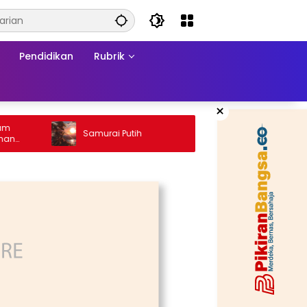
Pendidikan
Rubrik
×
Ketika 
Samurai Putih
Konflik:
a
Matrama