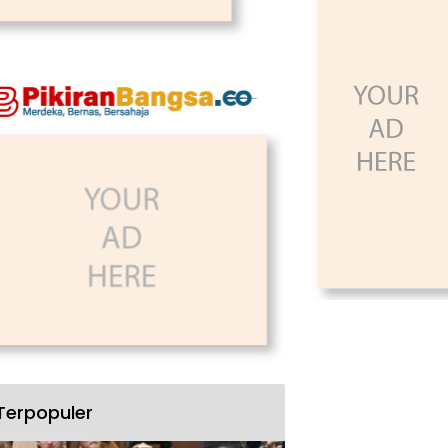
Terpopuler