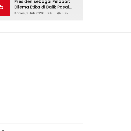
Presiden sebagai Pelapor:
5
Dilema Etika di Balik Pasal
218–220 KUHP
Kamis, 9 Juli 2026 16:45
165