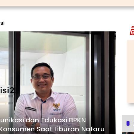
si
unikasi dan Edukasi BPKN
Konsumen Saat Liburan Nataru