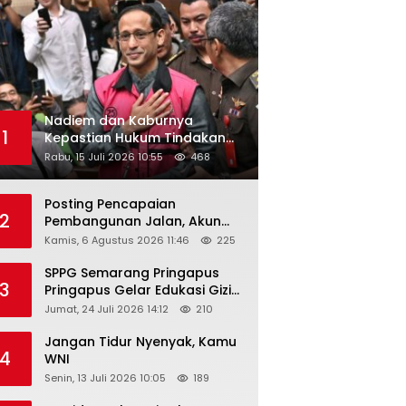
Nadiem dan Kaburnya
1
Kepastian Hukum Tindakan
Pejabat Publik
Rabu, 15 Juli 2026 10:55
468
Posting Pencapaian
2
Pembangunan Jalan, Akun
Facebook Pemerintah
Kamis, 6 Agustus 2026 11:46
225
Kabupaten Rembang
“Dirujak” Warganet
SPPG Semarang Pringapus
3
Pringapus Gelar Edukasi Gizi
di PAUD Bina Balita Peringati
Jumat, 24 Juli 2026 14:12
210
Hari Anak Nasional 2026
Jangan Tidur Nyenyak, Kamu
4
WNI
Senin, 13 Juli 2026 10:05
189