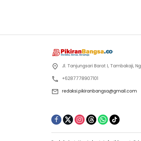
Jl. Tanjungsari Barat I, Tambakaji,
+6287778907101
redaksi.pikiranbangsa@gmail.com