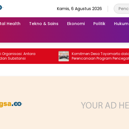
Kamis, 6 Agustus 2026
tal Health
Tekno & Sains
Ekonomi
Politik
Hukum
isasi: Antara
Komitmen Desa Toyomarto dalam
ubstansi
Perencanaan Program Pencegahan
Stunting melalui ‎Rembuk Stunting Des