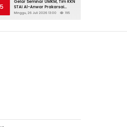
Gelar Seminar UMKM, Tim KKN
5
STAI Al-Anwar Prakarsai
Usaha Tepung Maizena di
Minggu, 26 Juli 2026 13:00
195
Logung