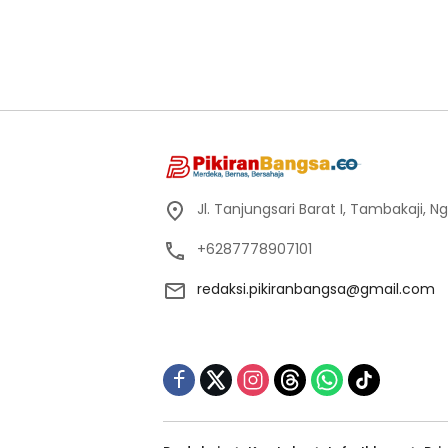
Jl. Tanjungsari Barat I, Tambakaji,
+6287778907101
redaksi.pikiranbangsa@gmail.com