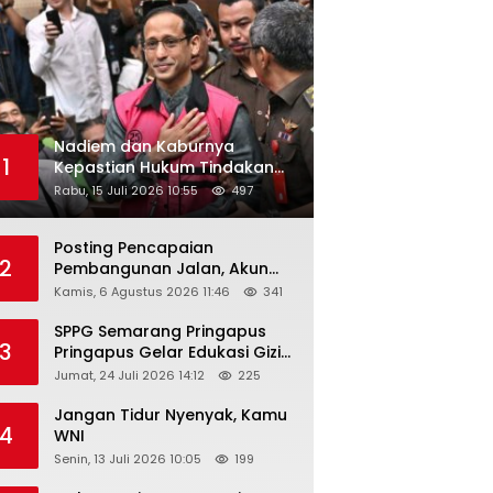
Nadiem dan Kaburnya
1
Kepastian Hukum Tindakan
Pejabat Publik
Rabu, 15 Juli 2026 10:55
497
Posting Pencapaian
2
Pembangunan Jalan, Akun
Facebook Pemerintah
Kamis, 6 Agustus 2026 11:46
341
Kabupaten Rembang
“Dirujak” Warganet
SPPG Semarang Pringapus
3
Pringapus Gelar Edukasi Gizi
di PAUD Bina Balita Peringati
Jumat, 24 Juli 2026 14:12
225
Hari Anak Nasional 2026
Jangan Tidur Nyenyak, Kamu
4
WNI
Senin, 13 Juli 2026 10:05
199