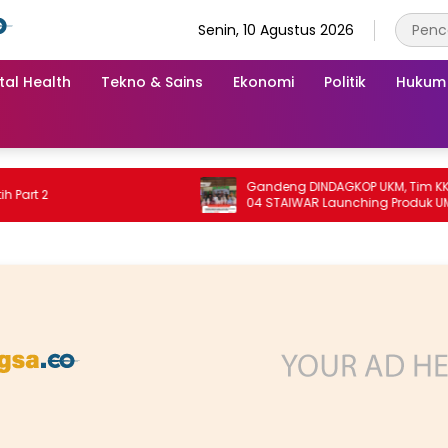
Senin, 10 Agustus 2026
tal Health
Tekno & Sains
Ekonomi
Politik
Hukum
Gandeng DINDAGKOP UKM, Tim KKN Unit
2
04 STAIWAR Launching Produk UMKM
Desa Logung