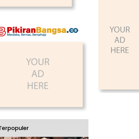
Terpopuler