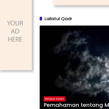
Lailatul Qadr
Mimbar Santri
Pemahaman tentang Ma