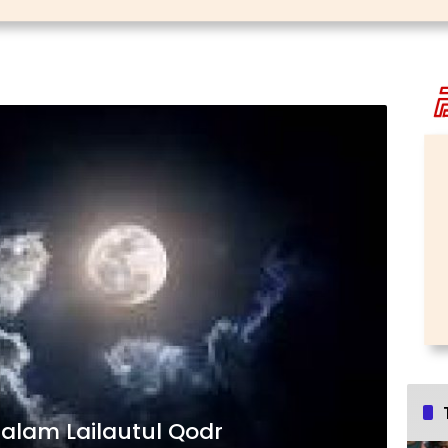
lam Lailautul Qodr