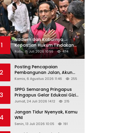
Nadiem dan Kaburnya
1
Kepastian Hukum Tindakan
Pejabat Publik
Rabu, 15 Juli 2026 10:55
474
Posting Pencapaian
2
Pembangunan Jalan, Akun
Facebook Pemerintah
Kamis, 6 Agustus 2026 11:46
255
Kabupaten Rembang
“Dirujak” Warganet
SPPG Semarang Pringapus
3
Pringapus Gelar Edukasi Gizi
di PAUD Bina Balita Peringati
Jumat, 24 Juli 2026 14:12
215
Hari Anak Nasional 2026
Jangan Tidur Nyenyak, Kamu
4
WNI
Senin, 13 Juli 2026 10:05
191