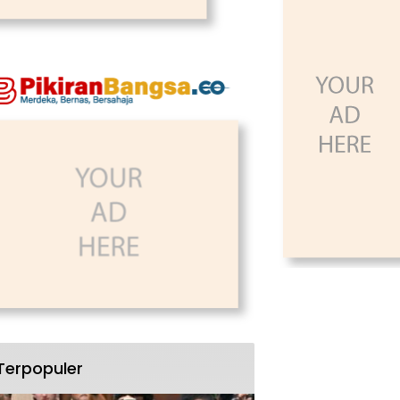
Terpopuler