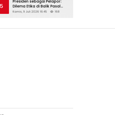
Presiden sebagai Pelapor:
5
Dilema Etika di Balik Pasal
218–220 KUHP
Kamis, 9 Juli 2026 16:45
168