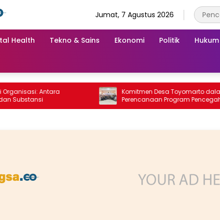
Jumat, 7 Agustus 2026
tal Health
Tekno & Sains
Ekonomi
Politik
Hukum
isasi: Antara
Komitmen Desa Toyomarto dalam
ubstansi
Perencanaan Program Pencegahan
Stunting melalui ‎Rembuk Stunting Des