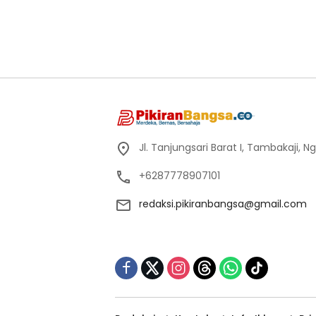
Jl. Tanjungsari Barat I, Tambakaji,
+6287778907101
redaksi.pikiranbangsa@gmail.com