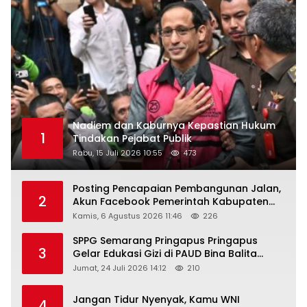
Nadiem dan Kaburnya Kepastian Hukum
1
Tindakan Pejabat Publik
Rabu, 15 Juli 2026 10:55
473
Posting Pencapaian Pembangunan Jalan,
2
Akun Facebook Pemerintah Kabupaten
Rembang “Dirujak” Warganet
Kamis, 6 Agustus 2026 11:46
226
SPPG Semarang Pringapus Pringapus
3
Gelar Edukasi Gizi di PAUD Bina Balita
Peringati Hari Anak Nasional 2026
Jumat, 24 Juli 2026 14:12
210
Jangan Tidur Nyenyak, Kamu WNI
4