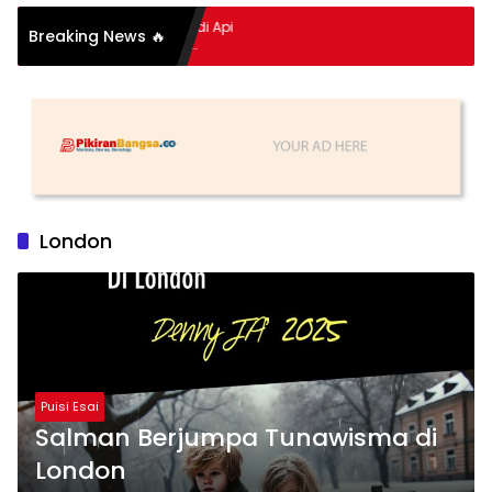
mpitan Hidup Meledak Jadi Api
Breaking News 🔥
i Balik Tragedi Menteng-
 Hingga Maling Ayam di Bali
London
Puisi Esai
Salman Berjumpa Tunawisma di
London