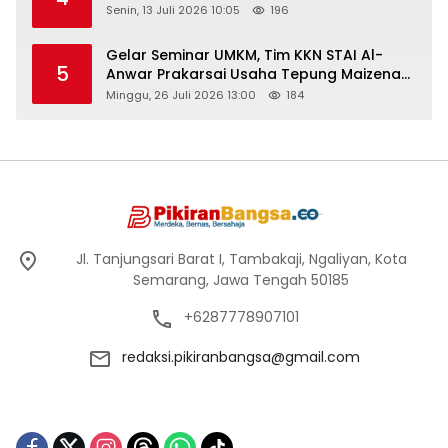
Senin, 13 Juli 2026 10:05
196
Gelar Seminar UMKM, Tim KKN STAI Al-
5
Anwar Prakarsai Usaha Tepung Maizena
di Logung
Minggu, 26 Juli 2026 13:00
184
Jl. Tanjungsari Barat I, Tambakaji, Ngaliyan, Kota
Semarang, Jawa Tengah 50185
+6287778907101
redaksi.pikiranbangsa@gmail.com