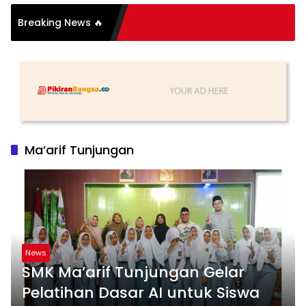
si Organisasi: Antara
Breaking News 🔥
s dan Substansi
Ma’arif Tunjungan
News
SMK Ma’arif Tunjungan Gelar
Pelatihan Dasar AI untuk Siswa