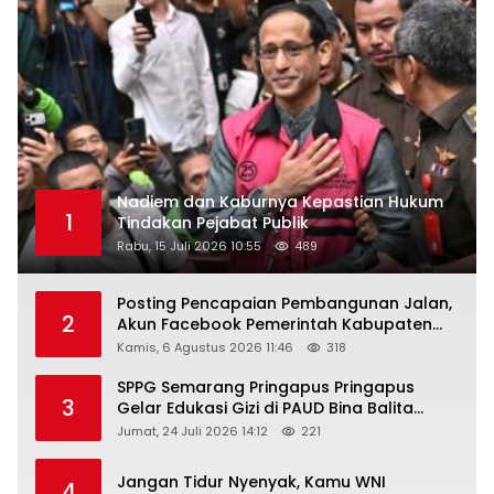
Nadiem dan Kaburnya Kepastian Hukum
1
Tindakan Pejabat Publik
Rabu, 15 Juli 2026 10:55
489
Posting Pencapaian Pembangunan Jalan,
2
Akun Facebook Pemerintah Kabupaten
Rembang “Dirujak” Warganet
Kamis, 6 Agustus 2026 11:46
318
SPPG Semarang Pringapus Pringapus
3
Gelar Edukasi Gizi di PAUD Bina Balita
Peringati Hari Anak Nasional 2026
Jumat, 24 Juli 2026 14:12
221
Jangan Tidur Nyenyak, Kamu WNI
4