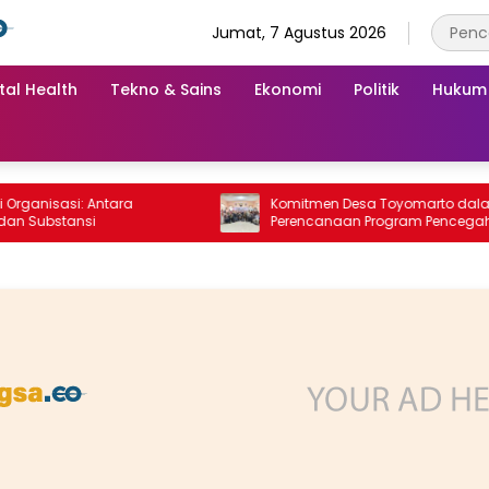
Jumat, 7 Agustus 2026
tal Health
Tekno & Sains
Ekonomi
Politik
Hukum
asi: Antara
Komitmen Desa Toyomarto dalam
tansi
Perencanaan Program Pencegahan
Stunting melalui ‎Rembuk Stunting Desa