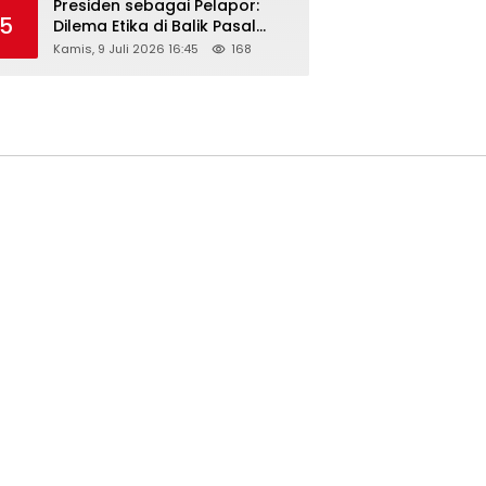
Presiden sebagai Pelapor:
5
Dilema Etika di Balik Pasal
218–220 KUHP
Kamis, 9 Juli 2026 16:45
168