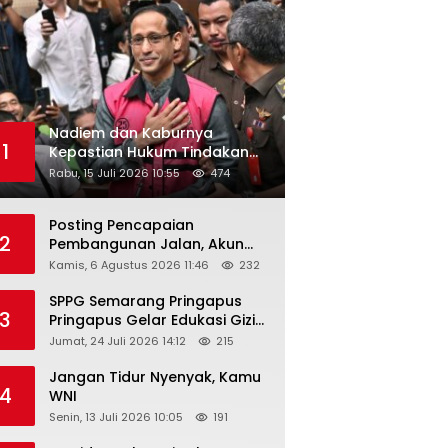
Nadiem dan Kaburnya
1
Kepastian Hukum Tindakan
Pejabat Publik
Rabu, 15 Juli 2026 10:55
474
Posting Pencapaian
2
Pembangunan Jalan, Akun
Facebook Pemerintah
Kamis, 6 Agustus 2026 11:46
232
Kabupaten Rembang
“Dirujak” Warganet
SPPG Semarang Pringapus
3
Pringapus Gelar Edukasi Gizi
di PAUD Bina Balita Peringati
Jumat, 24 Juli 2026 14:12
215
Hari Anak Nasional 2026
Jangan Tidur Nyenyak, Kamu
4
WNI
Senin, 13 Juli 2026 10:05
191