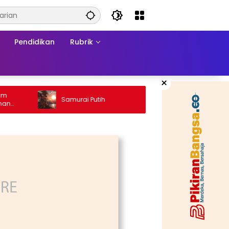
Pendidikan
Rubrik
×
Ketika Him
Samurai Putih
Konflik: Di
Matraman 