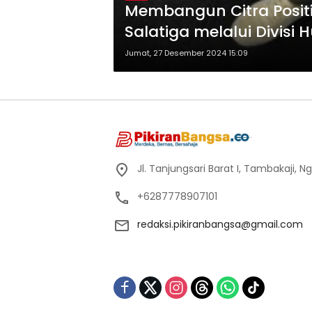
⁠Membangun Citra Posit
Salatiga melalui Divis
Jumat, 27 Desember 2024 15:09
Jl. Tanjungsari Barat I, Tambakaji,
+6287778907101
redaksi.pikiranbangsa@gmail.com