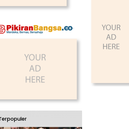
Terpopuler