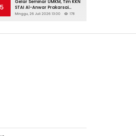
Gelar Seminar UMKM, Tim KKN
5
STAI Al-Anwar Prakarsai
Usaha Tepung Maizena di
Minggu, 26 Juli 2026 13:00
178
Logung