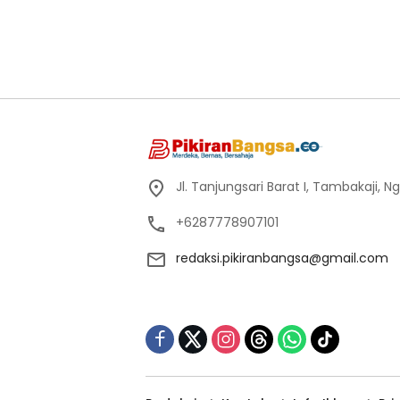
Jl. Tanjungsari Barat I, Tambakaji,
+6287778907101
redaksi.pikiranbangsa@gmail.com