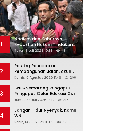
Nadiem dan Kaburnya
1
Kepastian Hukum Tindakan
Pejabat Publik
Rabu, 15 Juli 2026 10:55
481
Posting Pencapaian
2
Pembangunan Jalan, Akun
Facebook Pemerintah
Kamis, 6 Agustus 2026 11:46
298
Kabupaten Rembang
“Dirujak” Warganet
SPPG Semarang Pringapus
3
Pringapus Gelar Edukasi Gizi
di PAUD Bina Balita Peringati
Jumat, 24 Juli 2026 14:12
218
Hari Anak Nasional 2026
Jangan Tidur Nyenyak, Kamu
4
WNI
Senin, 13 Juli 2026 10:05
193