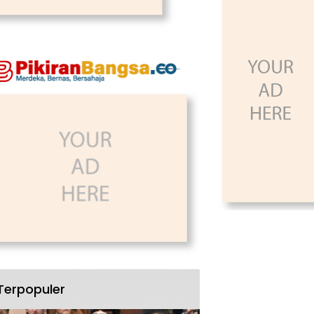
Terpopuler