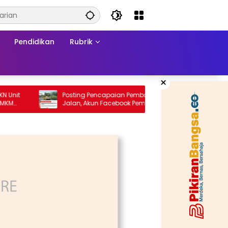
Pendidikan
Rubrik
×
Posting Pencapaian Pembangunan
Re-orie
Jalan, Akun Facebook Pemerintah
Formali
Kabupaten Rembang “Dirujak” Warganet