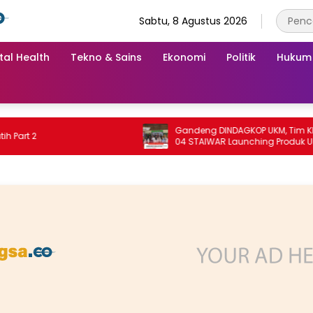
Sabtu, 8 Agustus 2026
tal Health
Tekno & Sains
Ekonomi
Politik
Hukum
Gandeng DINDAGKOP UKM, Tim KKN Unit
 2
04 STAIWAR Launching Produk UMKM
Desa Logung