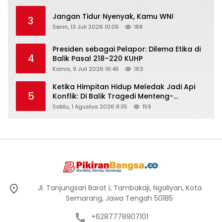
Jangan Tidur Nyenyak, Kamu WNI
3
Senin, 13 Juli 2026 10:05
188
Presiden sebagai Pelapor: Dilema Etika di
4
Balik Pasal 218–220 KUHP
Kamis, 9 Juli 2026 16:45
163
Ketika Himpitan Hidup Meledak Jadi Api
5
Konflik: Di Balik Tragedi Menteng-
Matraman Hingga Maling Ayam di Bali
Sabtu, 1 Agustus 2026 8:35
159
Jl. Tanjungsari Barat I, Tambakaji, Ngaliyan, Kota
Semarang, Jawa Tengah 50185
+6287778907101