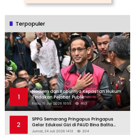
Terpopuler
Nadiem dan Kaburnya Kepastian Hukum
1
Tindakan Pejabat Publik
Rabu, 15 Juli 2026 10:55
463
SPPG Semarang Pringapus Pringapus
2
Gelar Edukasi Gizi di PAUD Bina Balita
Peringati Hari Anak Nasional 2026
Jumat, 24 Juli 2026 14:12
204