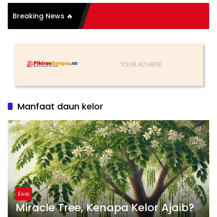
Breaking News 🔥
 Sederhana, Katanya
Manfaat daun kelor
Esai
Miracle Tree, Kenapa Kelor Ajaib?