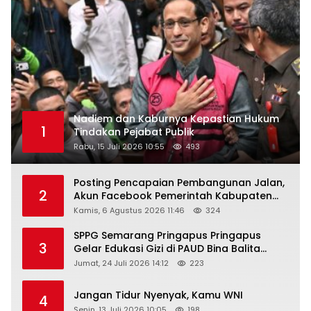
Nadiem dan Kaburnya Kepastian Hukum
1
Tindakan Pejabat Publik
Rabu, 15 Juli 2026 10:55
493
Posting Pencapaian Pembangunan Jalan,
2
Akun Facebook Pemerintah Kabupaten
Rembang “Dirujak” Warganet
Kamis, 6 Agustus 2026 11:46
324
SPPG Semarang Pringapus Pringapus
3
Gelar Edukasi Gizi di PAUD Bina Balita
Peringati Hari Anak Nasional 2026
Jumat, 24 Juli 2026 14:12
223
Jangan Tidur Nyenyak, Kamu WNI
4
Senin, 13 Juli 2026 10:05
198