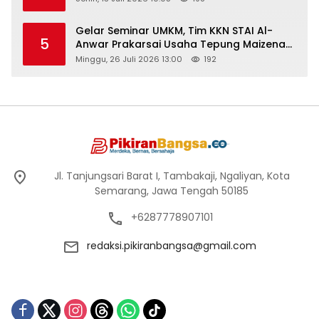
Gelar Seminar UMKM, Tim KKN STAI Al-
5
Anwar Prakarsai Usaha Tepung Maizena
di Logung
Minggu, 26 Juli 2026 13:00
192
Jl. Tanjungsari Barat I, Tambakaji, Ngaliyan, Kota
Semarang, Jawa Tengah 50185
+6287778907101
redaksi.pikiranbangsa@gmail.com