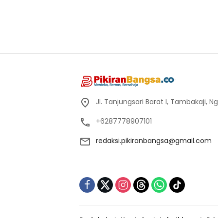
Jl. Tanjungsari Barat I, Tambakaji,
+6287778907101
redaksi.pikiranbangsa@gmail.com