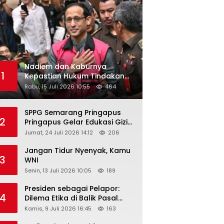
Nadiem dan Kaburnya
1
Kepastian Hukum Tindakan
Pejabat Publik
Rabu, 15 Juli 2026 10:55
464
SPPG Semarang Pringapus
2
Pringapus Gelar Edukasi Gizi
di PAUD Bina Balita Peringati
Jumat, 24 Juli 2026 14:12
206
Hari Anak Nasional 2026
Jangan Tidur Nyenyak, Kamu
3
WNI
Senin, 13 Juli 2026 10:05
189
Presiden sebagai Pelapor:
4
Dilema Etika di Balik Pasal
218–220 KUHP
Kamis, 9 Juli 2026 16:45
163