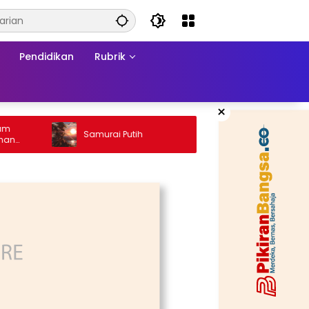
Pendidikan
Rubrik
×
Ketika H
Samurai Putih
Konflik:
Matrama