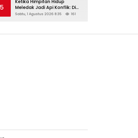
Ketika Himpitan Hidup
5
Meledak Jadi Api Konflik: Di
Balik Tragedi Menteng-
Sabtu, 1 Agustus 2026 8:35
161
Matraman Hingga Maling
Ayam di Bali