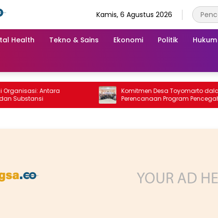
Kamis, 6 Agustus 2026
tal Health
Tekno & Sains
Ekonomi
Politik
Hukum
isasi: Antara
Komitmen Desa Toyomarto dalam
bstansi
Perencanaan Program Pencegahan
Stunting melalui ‎Rembuk Stunting Desa