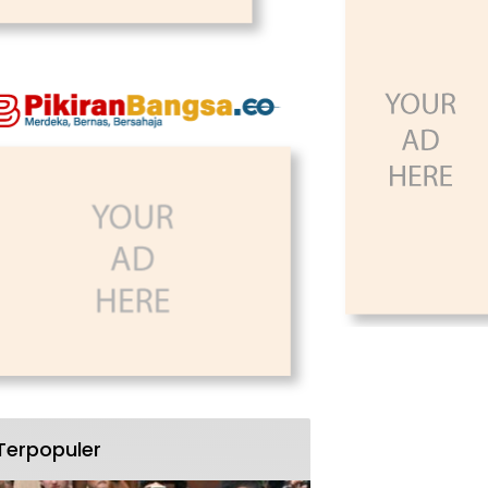
Terpopuler