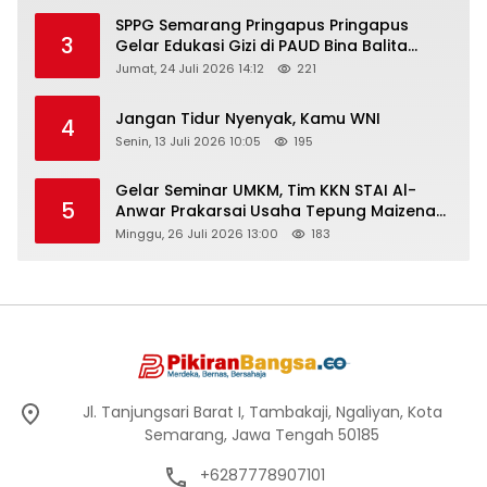
SPPG Semarang Pringapus Pringapus
3
Gelar Edukasi Gizi di PAUD Bina Balita
Peringati Hari Anak Nasional 2026
Jumat, 24 Juli 2026 14:12
221
Jangan Tidur Nyenyak, Kamu WNI
4
Senin, 13 Juli 2026 10:05
195
Gelar Seminar UMKM, Tim KKN STAI Al-
5
Anwar Prakarsai Usaha Tepung Maizena
di Logung
Minggu, 26 Juli 2026 13:00
183
Jl. Tanjungsari Barat I, Tambakaji, Ngaliyan, Kota
Semarang, Jawa Tengah 50185
+6287778907101