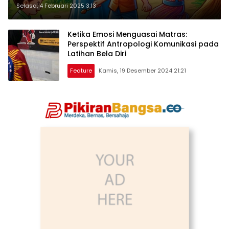
dan Konseling
Selasa, 4 Februari 2025 3:13
Ketika Emosi Menguasai Matras:
Perspektif Antropologi Komunikasi pada
Latihan Bela Diri
Feature
Kamis, 19 Desember 2024 21:21