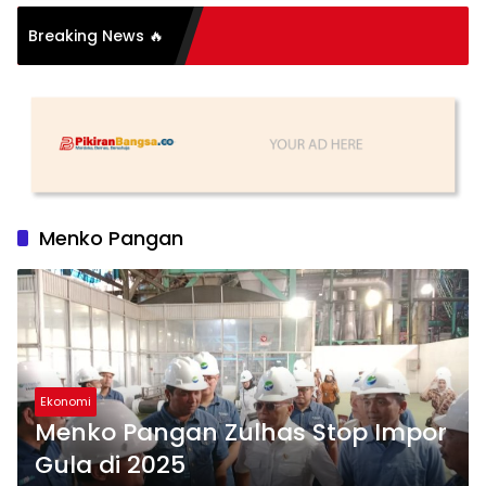
Breaking News 🔥
tih
Menko Pangan
Ekonomi
Menko Pangan Zulhas Stop Impor
Gula di 2025