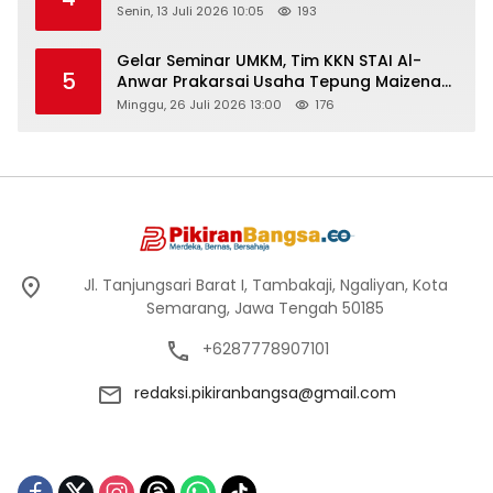
Senin, 13 Juli 2026 10:05
193
Gelar Seminar UMKM, Tim KKN STAI Al-
5
Anwar Prakarsai Usaha Tepung Maizena
di Logung
Minggu, 26 Juli 2026 13:00
176
Jl. Tanjungsari Barat I, Tambakaji, Ngaliyan, Kota
Semarang, Jawa Tengah 50185
+6287778907101
redaksi.pikiranbangsa@gmail.com