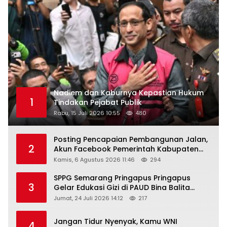
Nadiem dan Kaburnya Kepastian Hukum
1
Tindakan Pejabat Publik
Rabu, 15 Juli 2026 10:55
480
Posting Pencapaian Pembangunan Jalan,
2
Akun Facebook Pemerintah Kabupaten
Rembang “Dirujak” Warganet
Kamis, 6 Agustus 2026 11:46
294
SPPG Semarang Pringapus Pringapus
3
Gelar Edukasi Gizi di PAUD Bina Balita
Peringati Hari Anak Nasional 2026
Jumat, 24 Juli 2026 14:12
217
Jangan Tidur Nyenyak, Kamu WNI
4