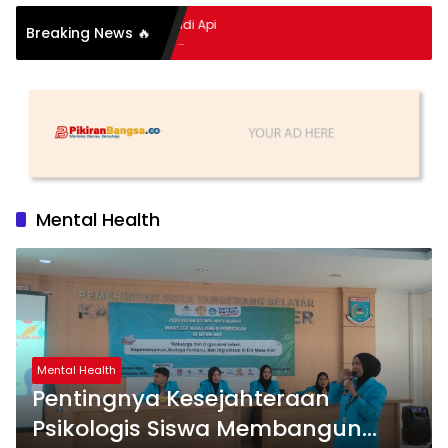
pitan Hidup Meledak Jadi Api
Breaking News 🔥
 Balik Tragedi Menteng-
Hingga Maling Ayam di Bali
Mental Health
Mental Health
Pentingnya Kesejahteraan
Psikologis Siswa Membangun