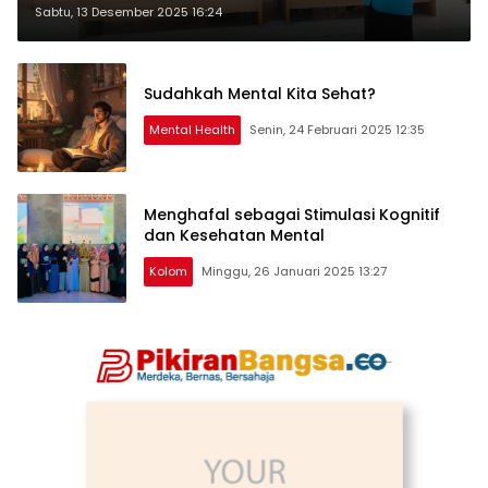
Sekolah yang Ramah Mental
Sabtu, 13 Desember 2025 16:24
Health
Sudahkah Mental Kita Sehat?
Mental Health
Senin, 24 Februari 2025 12:35
Menghafal sebagai Stimulasi Kognitif
dan Kesehatan Mental
Kolom
Minggu, 26 Januari 2025 13:27