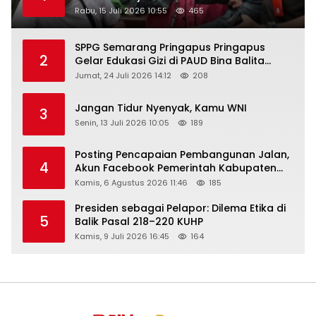
Rabu, 15 Juli 2026 10:55
465
SPPG Semarang Pringapus Pringapus
2
Gelar Edukasi Gizi di PAUD Bina Balita
Peringati Hari Anak Nasional 2026
Jumat, 24 Juli 2026 14:12
208
Jangan Tidur Nyenyak, Kamu WNI
3
Senin, 13 Juli 2026 10:05
189
Posting Pencapaian Pembangunan Jalan,
4
Akun Facebook Pemerintah Kabupaten
Rembang “Dirujak” Warganet
Kamis, 6 Agustus 2026 11:46
185
Presiden sebagai Pelapor: Dilema Etika di
5
Balik Pasal 218–220 KUHP
Kamis, 9 Juli 2026 16:45
164