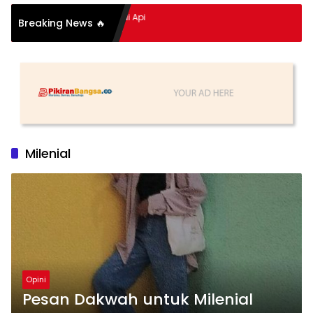
itan Hidup Meledak Jadi Api
Breaking News 🔥
Balik Tragedi Menteng-
ingga Maling Ayam di Bali
Milenial
Opini
Pesan Dakwah untuk Milenial