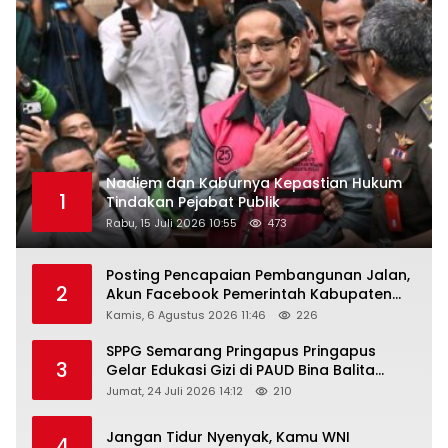
Nadiem dan Kaburnya Kepastian Hukum
1
Tindakan Pejabat Publik
Rabu, 15 Juli 2026 10:55
473
Posting Pencapaian Pembangunan Jalan,
2
Akun Facebook Pemerintah Kabupaten
Rembang “Dirujak” Warganet
Kamis, 6 Agustus 2026 11:46
226
SPPG Semarang Pringapus Pringapus
3
Gelar Edukasi Gizi di PAUD Bina Balita
Peringati Hari Anak Nasional 2026
Jumat, 24 Juli 2026 14:12
210
Jangan Tidur Nyenyak, Kamu WNI
4